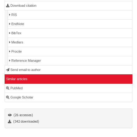
Download citation
RIS
EndNote
BibTex
Medlars
Procite
Reference Manager
Send email to author
Similar articles
PubMed
Google Scholar
(26 accesses)
(342 downloaded)