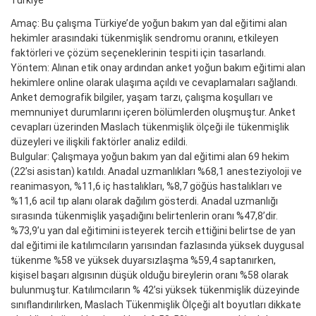
Türkiye
Amaç: Bu çalışma Türkiye’de yoğun bakım yan dal eğitimi alan
hekimler arasındaki tükenmişlik sendromu oranını, etkileyen
faktörleri ve çözüm seçeneklerinin tespiti için tasarlandı.
Yöntem: Alınan etik onay ardından anket yoğun bakım eğitimi alan
hekimlere online olarak ulaşıma açıldı ve cevaplamaları sağlandı.
Anket demografik bilgiler, yaşam tarzı, çalışma koşulları ve
memnuniyet durumlarını içeren bölümlerden oluşmuştur. Anket
cevapları üzerinden Maslach tükenmişlik ölçeği ile tükenmişlik
düzeyleri ve ilişkili faktörler analiz edildi.
Bulgular: Çalışmaya yoğun bakım yan dal eğitimi alan 69 hekim
(22’si asistan) katıldı. Anadal uzmanlıkları %68,1 anesteziyoloji ve
reanimasyon, %11,6 iç hastalıkları, %8,7 göğüs hastalıkları ve
%11,6 acil tıp alanı olarak dağılım gösterdi. Anadal uzmanlığı
sırasında tükenmişlik yaşadığını belirtenlerin oranı %47,8’dir.
%73,9’u yan dal eğitimini isteyerek tercih ettiğini belirtse de yan
dal eğitimi ile katılımcıların yarısından fazlasında yüksek duygusal
tükenme %58 ve yüksek duyarsızlaşma %59,4 saptanırken,
kişisel başarı algısının düşük olduğu bireylerin oranı %58 olarak
bulunmuştur. Katılımcıların % 42’si yüksek tükenmişlik düzeyinde
sınıflandırılırken, Maslach Tükenmişlik Ölçeği alt boyutları dikkate