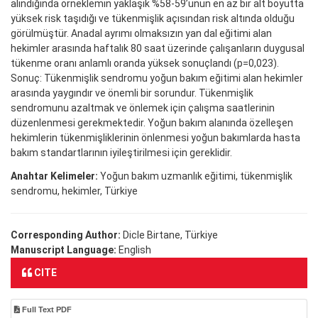
alındığında örneklemin yaklaşık %58-59’unun en az bir alt boyutta
yüksek risk taşıdığı ve tükenmişlik açısından risk altında olduğu
görülmüştür. Anadal ayrımı olmaksızın yan dal eğitimi alan
hekimler arasında haftalık 80 saat üzerinde çalışanların duygusal
tükenme oranı anlamlı oranda yüksek sonuçlandı (p=0,023).
Sonuç: Tükenmişlik sendromu yoğun bakım eğitimi alan hekimler
arasında yaygındır ve önemli bir sorundur. Tükenmişlik
sendromunu azaltmak ve önlemek için çalışma saatlerinin
düzenlenmesi gerekmektedir. Yoğun bakım alanında özelleşen
hekimlerin tükenmişliklerinin önlenmesi yoğun bakımlarda hasta
bakım standartlarının iyileştirilmesi için gereklidir.
Anahtar Kelimeler:
Yoğun bakım uzmanlık eğitimi, tükenmişlik
sendromu, hekimler, Türkiye
Corresponding Author:
Dicle Birtane, Türkiye
Manuscript Language:
English
CITE
Full Text PDF