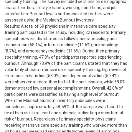
specialty training. The survey included sections on demographic
characteristics, lifestyle habits, working conditions, and job
satisfaction. Burnout levels and associated factors were
assessed using the Maslach Burnout Inventory.
Results: A total of 69 physicians in intensive care specialty
training participated in the study, including 22 residents. Primary
specialties were distributed as follows: anesthesiology and
reanimation (68.1%), internal medicine (11.6%), pulmonology
(8.7%), and emergency medicine (11.6%). During their primary
specialty training, 47.8% of participants reported experiencing
burnout. Although 73.9% of the participants stated that they had
voluntarily chosen intensive care specialty training, high levels of
emotional exhaustion (58.0%) and depersonalization (59.4%)
were observed in more than half of the participants, while 58.0%
demonstrated low personal accomplishment. Overall, 42.0% of
participants were classified as having a high level of burnout.
When the Maslach Burnout Inventory subscales were
considered, approximately 58-59% of the sample was found to
be at high risk in at least one subscale, indicating a substantial
risk of burnout. Regardless of primary specialty, physicians
receiving intensive care specialty training who worked more than
80 hours per week had significantly higher levels of emotional