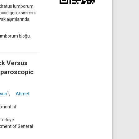
uadratus lumborum
pioid gereksinimini
 yaklaşımlarında
 lumborum bloğu,
ck Versus
aparoscopic
1
sun
,
Ahmet
rtment of
 Türkiye
rtment of General