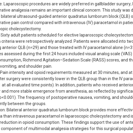
e: Laparoscopic procedures are widely preferred in gallbladder surgery;
ative analgesia remains an important clinical concern. This study was 
bilateral ultrasound-guided anterior quadratus lumborum block (QLB) 
ative pain control compared with intravenous (IV) paracetamol in pati
opic cholecystectomy.
Sixty adult patients scheduled for elective laparoscopic cholecystect
n criteria were retrospectively analyzed. Patients were allocated into tw
g anterior QLB (n=29) and those treated with IV paracetamol alone (n=3
 assessed during the first 24 hours included visual analog scale (VAS) p
onsumption, Richmond Agitation–Sedation Scale (RASS) scores, and th
vomiting, and shoulder pain.
 Pain intensity and opioid requirements measured at 30 minutes, and at 2
ter surgery were consistently lower in the QLB group than in the IV par
 at all evaluated time points). In addition, patients who received anter
 and more stable emergence from anesthesia, as reflected by signific
p<0.001). The frequency of postoperative nausea, vomiting, and shoulder
antly between the groups.
on: Bilateral anterior quadratus lumborum block provides more effecti
a than intravenous paracetamol in laparoscopic cholecystectomy and is
eduction in opioid consumption. These findings support the use of ante
 component of multimodal analgesia strategies for this surgical populat