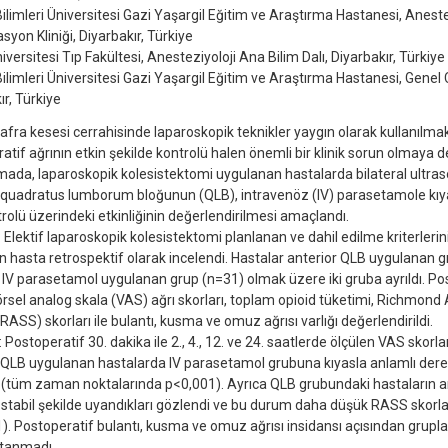
Bilimleri Üniversitesi Gazi Yaşargil Eğitim ve Araştırma Hastanesi, Aneste
yon Kliniği, Diyarbakır, Türkiye
iversitesi Tıp Fakültesi, Anesteziyoloji Ana Bilim Dalı, Diyarbakır, Türkiye
Bilimleri Üniversitesi Gazi Yaşargil Eğitim ve Araştırma Hastanesi, Genel Ce
ır, Türkiye
fra kesesi cerrahisinde laparoskopik teknikler yaygın olarak kullanılmakl
atif ağrının etkin şekilde kontrolü halen önemli bir klinik sorun olmaya
mada, laparoskopik kolesistektomi uygulanan hastalarda bilateral ultras
 quadratus lumborum bloğunun (QLB), intravenöz (IV) parasetamole kıy
trolü üzerindeki etkinliğinin değerlendirilmesi amaçlandı.
Elektif laparoskopik kolesistektomi planlanan ve dahil edilme kriterlerin
in hasta retrospektif olarak incelendi. Hastalar anterior QLB uygulanan 
 IV parasetamol uygulanan grup (n=31) olmak üzere iki gruba ayrıldı. Pos
örsel analog skala (VAS) ağrı skorları, toplam opioid tüketimi, Richmon
RASS) skorları ile bulantı, kusma ve omuz ağrısı varlığı değerlendirildi.
 Postoperatif 30. dakika ile 2., 4., 12. ve 24. saatlerde ölçülen VAS skorla
 QLB uygulanan hastalarda IV parasetamol grubuna kıyasla anlamlı de
(tüm zaman noktalarında p<0,001). Ayrıca QLB grubundaki hastaların 
 stabil şekilde uyandıkları gözlendi ve bu durum daha düşük RASS skorlar
). Postoperatif bulantı, kusma ve omuz ağrısı insidansı açısından grupla
ptanmadı.