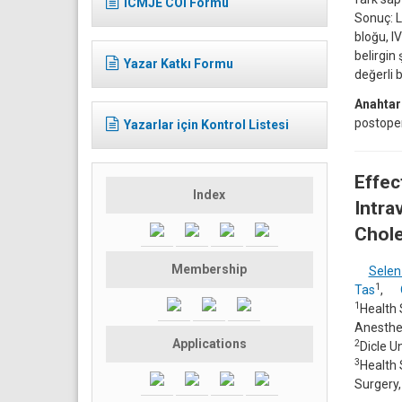
ICMJE COI Formu
Sonuç: L
bloğu, I
belirgin
Yazar Katkı Formu
değerli 
Anahtar
postoper
Yazarlar için Kontrol Listesi
Effec
Index
Intra
Chol
Membership
Selen
1
Tas
,
1
Health 
Anesthes
Applications
2
Dicle U
3
Health 
Surgery,