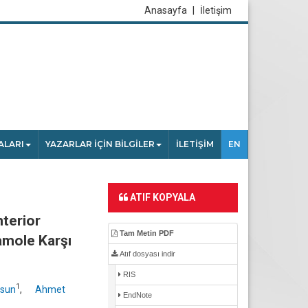
Anasayfa
|
İletişim
ALARI
YAZARLAR İÇİN BİLGİLER
İLETİŞİM
EN
ATIF KOPYALA
terior
Tam Metin PDF
mole Karşı
Atıf dosyası indir
RIS
1
sun
,
Ahmet
EndNote