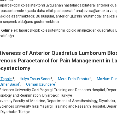
aparoskopik kolesistektomi uygulanan hastalarda bilateral anterior q
V parasetamole kıyasla daha etkili postoperatif analjezi sağlamakta ve o
 şekilde azaltmaktadır. Bu bulgular, anterior QLB’nin multimodal analjezi
bir seçenek olduğunu göstermektedir.
 Kelimeler:
laparoskopik kolesistektomi, opioid analjezikler, quadratus
atif ağrı
tiveness of Anterior Quadratus Lumborum Blo
venous Paracetamol for Pain Management in L
ecystectomy
1
1
2
 Topalel
,
Hulya Tosun Soner
,
Meral Erdal Erbatur
,
Mazlum Dur
3
1
Omer Basol
,
Osman Uzundere
Sciences University Gazi Yaşargil Training and Research Hospital, Depa
iology and Reanimation, Diyarbakır, Türkiye
niversity Faculty of Medicine, Department of Anesthesiology, Diyarbakır,
Sciences University Gazi Yaşargil Training and Research Hospital, Depa
 Diyarbakır, Türkiye