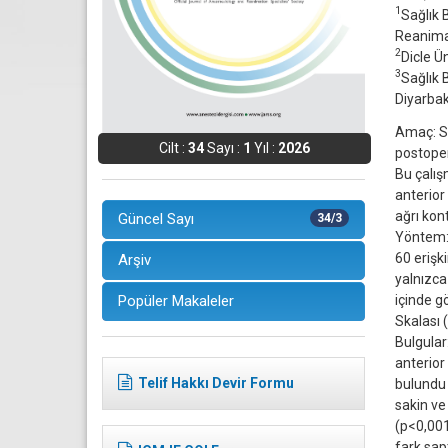
1
Sağlık 
Reanimas
2
Dicle Ün
3
Sağlık 
Diyarbak
Amaç: Sa
Cilt :
34
Sayı :
1
Yıl :
2026
postoper
Bu çalış
anterior
ağrı kon
Güncel Sayı
34/3
Yöntem: 
60 erişk
Arşiv
yalnızca
içinde g
Popüler Makaleler
Skalası (
Bulgular:
anterior
Telif Hakkı Devir Formu
bulundu 
sakin ve
(p<0,001
fark sa