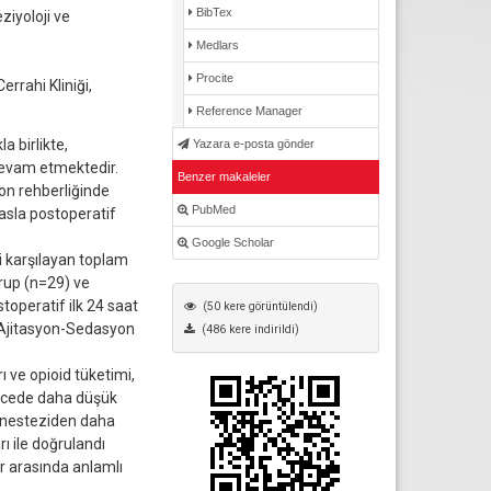
BibTex
ziyoloji ve
Medlars
Procite
rrahi Kliniği,
Reference Manager
a birlikte,
Yazara e-posta gönder
 devam etmektedir.
Benzer makaleler
on rehberliğinde
PubMed
asla postoperatif
Google Scholar
i karşılayan toplam
grup (n=29) ve
toperatif ilk 24 saat
(50 kere görüntülendi)
d Ajitasyon-Sedasyon
(486 kere indirildi)
rı ve opioid tüketimi,
recede daha düşük
anesteziden daha
ı ile doğrulandı
r arasında anlamlı