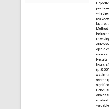
Objectiv
postoper
whether 
postoper
laparosc
Method: 
inclusio
receivin
outcomes
opioid c
nausea, 
Results:
hours af
(p<0.001
a calmer
scores (
signific
Conclusi
analgesi
marked r
valuable