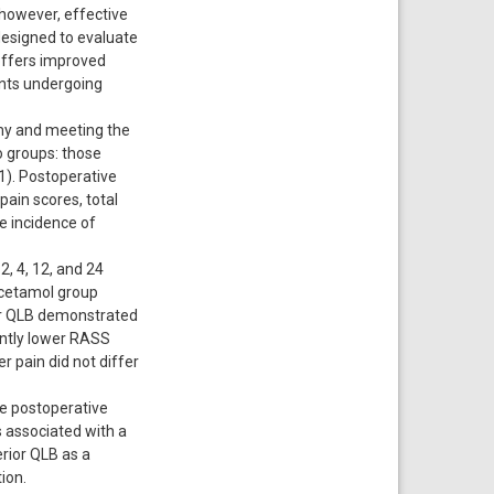
 however, effective
designed to evaluate
offers improved
ents undergoing
omy and meeting the
o groups: those
1). Postoperative
ain scores, total
e incidence of
, 4, 12, and 24
acetamol group
ior QLB demonstrated
antly lower RASS
 pain did not differ
ve postoperative
 associated with a
rior QLB as a
ion.