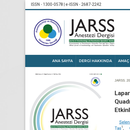
ISSN - 1300-0578 | e-ISSN - 2687-2242
ANA SAYFA
DERGİ HAKKINDA
AMAÇ
JARSS. 202
Lapar
Quadr
Etkinl
Selen
1
Tas
,