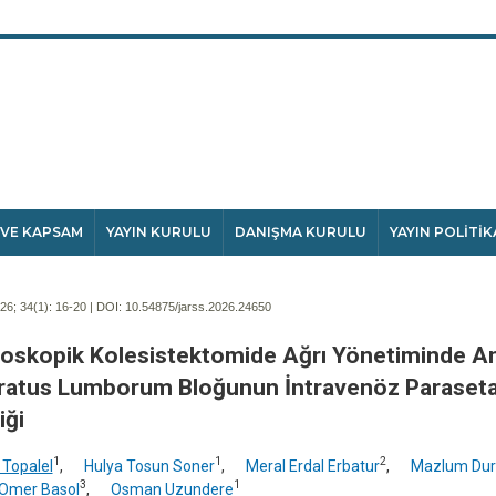
 VE KAPSAM
YAYIN KURULU
DANIŞMA KURULU
YAYIN POLİTİK
6; 34(1):
16-20 | DOI:
10.54875/jarss.2026.24650
oskopik Kolesistektomide Ağrı Yönetiminde An
atus Lumborum Bloğunun İntravenöz Paraseta
iği
1
1
2
 Topalel
,
Hulya Tosun Soner
,
Meral Erdal Erbatur
,
Mazlum Dur
3
1
Omer Basol
,
Osman Uzundere