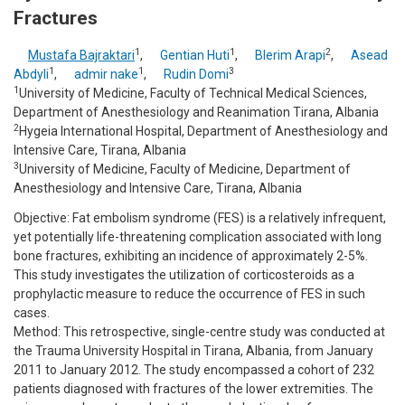
Fractures
1
1
2
Mustafa Bajraktari
,
Gentian Huti
,
Blerim Arapi
,
Asead
1
1
3
Abdyli
,
admir nake
,
Rudin Domi
1
University of Medicine, Faculty of Technical Medical Sciences,
Department of Anesthesiology and Reanimation Tirana, Albania
2
Hygeia International Hospital, Department of Anesthesiology and
Intensive Care, Tirana, Albania
3
University of Medicine, Faculty of Medicine, Department of
Anesthesiology and Intensive Care, Tirana, Albania
Objective: Fat embolism syndrome (FES) is a relatively infrequent,
yet potentially life-threatening complication associated with long
bone fractures, exhibiting an incidence of approximately 2-5%.
This study investigates the utilization of corticosteroids as a
prophylactic measure to reduce the occurrence of FES in such
cases.
Method: This retrospective, single-centre study was conducted at
the Trauma University Hospital in Tirana, Albania, from January
2011 to January 2012. The study encompassed a cohort of 232
patients diagnosed with fractures of the lower extremities. The