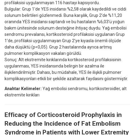
profilaksisi uygulanmayan 116 hastayı kapsıyordu.
Bulgular: Grup 1’de YES insidansı %2,58 olarak kaydedildi ve ciddi
solunum belirtileri gözlenmedi. Buna karşılık, Grup 2’de %11,20
oranında YES insidansı saptandı ve bu hastaların %6,03’ü yoğun
bakım ünitesinde solunum desteğine ihtiyaç duydu. Yağ embolisi
sendromu prevalansı, kortikosteroid profilaksisi uygulanan Grup
1’de, profilaksi uygulanmayan Grup 2’ye kıyasla önemli ölçüde
daha düşüktü (p<0,05). Grup 2 hastalarında ayrıca artmış
pulmoner komplikasyon vakaları görüldü.
Sonuç: Alt ekstremite kırıklarında kortikosteroid profilaksisinin
uygulanması, YES insidansında belirgin bir azalma ile
ilişkilendirilmiştir. Dahası, bu müdahale, YES ile ilişkili pulmoner
komplikasyonları etkili bir şekilde azaltarak faydasını göstermiştir.
Anahtar Kelimeler:
Yağ embolisi sendromu, kortikosteroidler, alt
ekstremite kırıkları
Efficacy of Corticosteroid Prophylaxis in
Reducing the Incidence of Fat Embolism
Syndrome in Patients with Lower Extremity