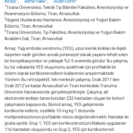
Abdyli
,
admir nake
,
Rudin Domi
1
Tirana Üniversitesi, Teknik Tıp Bilimleri Fakültesi, Anesteziyoloji ve
Reanimasyon Bölümü, Tiran, Arnavutluk
2
Hygeia Uluslararası Hastanesi, Anesteziyoloji ve Yoğun Bakım
Bölümü, Tiran, Arnavutluk
3
Tirana Üniversitesi, Tıp Fakültesi, Anesteziyoloji ve Yoğun Bakım
Anabilim Dalı, Tiran, Arnavutluk
Amaç: Yağ embolisi sendromu (YES), uzun kemik kırıkları ile ilişkili
nispeten nadir görülen ancak potansiyel olarak yaşamı tehdit eden
bir komplikasyondur ve yaklaşık %2-5 oranında görülür. Bu çalışma,
bu tür vakalarda YES oluşumunu azaltmak için profilaktik bir
önlem olarak kortikosteroidlerin kullanımını araştırmaktadır.
Yöntem: Bu retrospektif, tek merkezli çalışma, Ocak 2011’den
Ocak 2012’ye kadar Arnavutluk’un Tiran kentindeki Travuma
Üniversite Hastanesinde gerçekleştirilmiştir. Çalışma, alt
ekstremite kırıkları tanısı konulan 232 hastadan oluşan bir kohort
çalışmasını kapsıyordu. Birincil amaç, YES gelişiminde
kortikosteroidlerin, özellikle 10 mg kg-1 dozunda
metilprednizolonun profilaktik rolünü değerlendirmekti. Hastalar iki
gruba ayrıldı: Grup 1, YES için kortikosteroid profilaksisi uygulanan
116 hastadan oluşuyordu ve Grup 2, YES için kortikosteroid