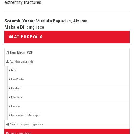
extremity fractures
Sorumlu Yazar:
Mustafa Bajraktari, Albania
Makale Dili:
İngilizce
ATIF KOPYALA
Tam Metin PDF
Atıf dosyası indir
RIS
EndNote
BibTex
Medlars
Procite
Reference Manager
Yazara e-posta gönder
Benzer makaleler