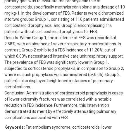
primary goal was to evaluate the prophylactic role of
corticosteroids, specifically methylprednisolone at a dosage of 10
mg kg-1, in the development of FES. Patients were dichotomized
into two groups: Group 1, consisting of 116 patients administered
corticosteroid prophylaxis, and Group 2, encompassing 116
patients without corticosteroid prophylaxis for FES.
Results: Within Group 1, the incidence of FES was recorded at
2.58%, with an absence of severe respiratory manifestations. In
contrast, Group 2 exhibited a FES incidence of 11.20%, out of
which 6.03% necessitated intensive care unit respiratory support.
The prevalence of FES was significantly lower in Group 1,
subjected to corticosteroid prophylaxis, in comparison to Group 2,
where no such prophylaxis was administered (p<0.05). Group 2
patients also displayed heightened instances of pulmonary
complications.
Conclusion: Administration of corticosteroid prophylaxis in cases
of lower extremity fractures was correlated with a notable
reduction in FES incidence. Furthermore, this intervention
demonstrated its merit by effectively attenuating pulmonary
complications associated with FES.
Keywords:
Fat embolism syndrome, corticosteroids, lower