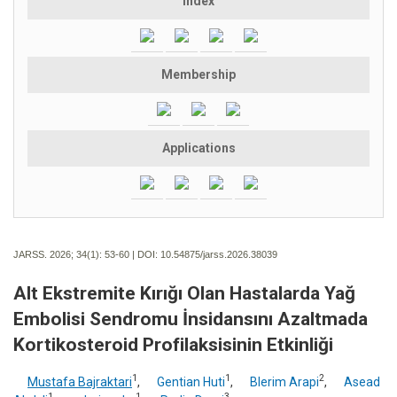
Index
Membership
Applications
JARSS. 2026; 34(1):
53-60 | DOI:
10.54875/jarss.2026.38039
Alt Ekstremite Kırığı Olan Hastalarda Yağ
Embolisi Sendromu İnsidansını Azaltmada
Kortikosteroid Profilaksisinin Etkinliği
1
1
2
Mustafa Bajraktari
,
Gentian Huti
,
Blerim Arapi
,
Asead
1
1
3