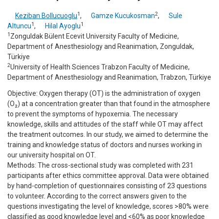
1
2
Keziban Bollucuoglu
,
Gamze Kucukosman
,
Sule
1
1
Altuncu
,
Hilal Ayoglu
1
Zonguldak Bülent Ecevit University Faculty of Medicine,
Department of Anesthesiology and Reanimation, Zonguldak,
Türkiye
2
University of Health Sciences Trabzon Faculty of Medicine,
Department of Anesthesiology and Reanimation, Trabzon, Türkiye
Objective: Oxygen therapy (OT) is the administration of oxygen
(O₂) at a concentration greater than that found in the atmosphere
to prevent the symptoms of hypoxemia. The necessary
knowledge, skills and attitudes of the staff while OT may affect
the treatment outcomes. In our study, we aimed to determine the
training and knowledge status of doctors and nurses working in
our university hospital on OT.
Methods: The cross-sectional study was completed with 231
participants after ethics committee approval. Data were obtained
by hand-completion of questionnaires consisting of 23 questions
to volunteer. According to the correct answers given to the
questions investigating the level of knowledge, scores >80% were
classified as good knowledge level and <60% as poor knowledge