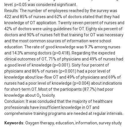
level. p<0.05 was considered significant.
Results: The number of employees reached by the survey was
422 and 85% of nurses and 62% of doctors stated that they had
knowledge of OT application. Twenty seven percent of nurses and
42% of doctors were using guidelines for OT. Eighty six percent of
doctors and 90% of nurses felt that training for OT was necessary
and the most common sources of information were school
education. The rate of good knowledge was 9.7% among nurses
and 14.3% among doctors (p=0.418). Regarding the expected
clinical outcomes of OT, 71% of physicians and 49% of nurses had
a good level of knowledge (p<0.001). Sixty four percent of
physicians and 86% of nurses (p<0.001) had a poor level of
knowledge about low-flow OT and 49% of physicians and 69% of
nurses had a poor level of knowledge (p=0.004) about indications
for short-term OT. Most of the participants (87.7%) had poor
knowledge about O₂ toxicity.
Conclusion: It was concluded that the majority of healthcare
professionals have insufficient knowledge in OT and
comprehensive training programs are needed at regular intervals.
Keywords:
Oxygen therapy, education, information, survey study