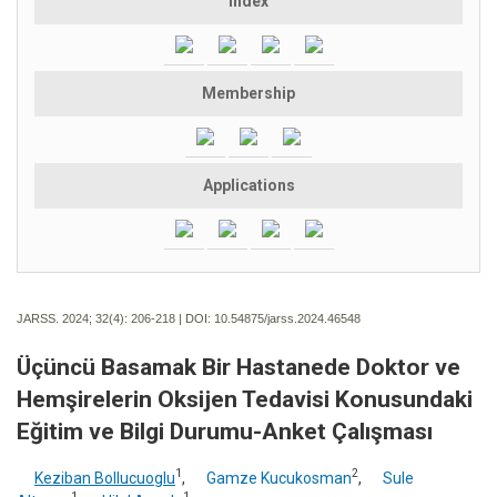
Index
Membership
Applications
JARSS. 2024; 32(4):
206-218 | DOI:
10.54875/jarss.2024.46548
Üçüncü Basamak Bir Hastanede Doktor ve
Hemşirelerin Oksijen Tedavisi Konusundaki
Eğitim ve Bilgi Durumu-Anket Çalışması
1
2
Keziban Bollucuoglu
,
Gamze Kucukosman
,
Sule
1
1