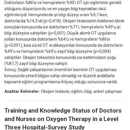
Doktorların %86’sı ve hemşirelerin %90’ı OT için eğitiminin gerekli
olduğunu düşünüyordu ve en yaygın bilgi kaynakları okul
eğitimleriydi. Hemşirelerde iyi bilgi düzeyi oranı %9,7 iken,
doktorlarda %14,3 idi (p=0,418). Oksijen tedavisinin beklenen klinik
sonuçları konusunda ise doktorların %71’i, hemşirelerin %49’u iyi
bilgi düzeyine sahiptiler (p<0,001). Düşük akımlı OT uygulama
yolları konusunda doktorların %64’ü ve hemşirelerin %86’sı
(p<0,001), kısa süreli OT endikasyonları konusunda da doktorların
%49’u ve hemşirelerin %69’u zayıf bilgi düzeyine (p=0,004)
sahiptiler. Oksijen toksisitesi konusunda ise katılımcıların çoğu
(%87,7) zayıf bilgi düzeyine sahipti.
Sonuç: Sağlık çalışanlarının önemli bir kısmının OT uygulaması
konusunda yeterli bilgiye sahip olmadığı ve düzenli aralıklarla
kapsamlı eğitim programlarına ihtiyaç olduğu sonucuna varıldı.
Anahtar Kelimeler:
Oksijen tedavisi, eğitim, bilgi, anket çalışması
Training and Knowledge Status of Doctors
and Nurses on Oxygen Therapy in a Level
Three Hospital-Survey Study