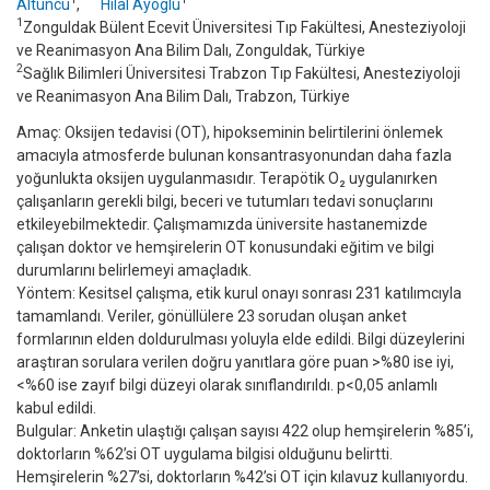
Altuncu
,
Hilal Ayoglu
1
Zonguldak Bülent Ecevit Üniversitesi Tıp Fakültesi, Anesteziyoloji
ve Reanimasyon Ana Bilim Dalı, Zonguldak, Türkiye
2
Sağlık Bilimleri Üniversitesi Trabzon Tıp Fakültesi, Anesteziyoloji
ve Reanimasyon Ana Bilim Dalı, Trabzon, Türkiye
Amaç: Oksijen tedavisi (OT), hipokseminin belirtilerini önlemek
amacıyla atmosferde bulunan konsantrasyonundan daha fazla
yoğunlukta oksijen uygulanmasıdır. Terapötik O₂ uygulanırken
çalışanların gerekli bilgi, beceri ve tutumları tedavi sonuçlarını
etkileyebilmektedir. Çalışmamızda üniversite hastanemizde
çalışan doktor ve hemşirelerin OT konusundaki eğitim ve bilgi
durumlarını belirlemeyi amaçladık.
Yöntem: Kesitsel çalışma, etik kurul onayı sonrası 231 katılımcıyla
tamamlandı. Veriler, gönüllülere 23 sorudan oluşan anket
formlarının elden doldurulması yoluyla elde edildi. Bilgi düzeylerini
araştıran sorulara verilen doğru yanıtlara göre puan >%80 ise iyi,
<%60 ise zayıf bilgi düzeyi olarak sınıflandırıldı. p<0,05 anlamlı
kabul edildi.
Bulgular: Anketin ulaştığı çalışan sayısı 422 olup hemşirelerin %85’i,
doktorların %62’si OT uygulama bilgisi olduğunu belirtti.
Hemşirelerin %27’si, doktorların %42’si OT için kılavuz kullanıyordu.