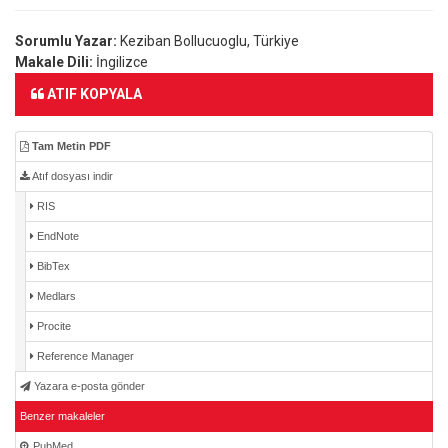
Sorumlu Yazar:
Keziban Bollucuoglu, Türkiye
Makale Dili:
İngilizce
ATIF KOPYALA
Tam Metin PDF
Atıf dosyası indir
RIS
EndNote
BibTex
Medlars
Procite
Reference Manager
Yazara e-posta gönder
Benzer makaleler
PubMed