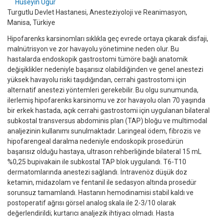
Huseyin Ugur
Turgutlu Devlet Hastanesi, Anesteziyoloji ve Reanimasyon,
Manisa, Türkiye
Hipofarenks karsinomları sıklıkla geç evrede ortaya çıkarak disfaji,
malnütrisyon ve zor havayolu yönetimine neden olur. Bu
hastalarda endoskopik gastrostomi tümöre bağlı anatomik
değişiklikler nedeniyle başarısız olabildiğinden ve genel anestezi
yüksek havayolu riski taşıdığından, cerrahi gastrostomi için
alternatif anestezi yöntemleri gerekebilir. Bu olgu sunumunda,
ilerlemiş hipofarenks karsinomu ve zor havayolu olan 70 yaşında
bir erkek hastada, açık cerrahi gastrostomi için uygulanan bilateral
subkostal transversus abdominis plan (TAP) bloğu ve multimodal
analjezinin kullanımı sunulmaktadır. Laringeal ödem, fibrozis ve
hipofarengeal daralma nedeniyle endoskopik prosedürün
başarısız olduğu hastaya, ultrason rehberliğinde bilateral 15 mL
%0,25 bupivakain ile subkostal TAP blok uygulandı. T6-T10
dermatomlarında anestezi sağlandı. İntravenöz düşük doz
ketamin, midazolam ve fentanil ile sedasyon altında prosedür
sorunsuz tamamlandı. Hastanın hemodinamisi stabil kaldı ve
postoperatif ağrısı görsel analog skala ile 2-3/10 olarak
değerlendirildi; kurtarıcı analjezik ihtiyacı olmadı. Hasta