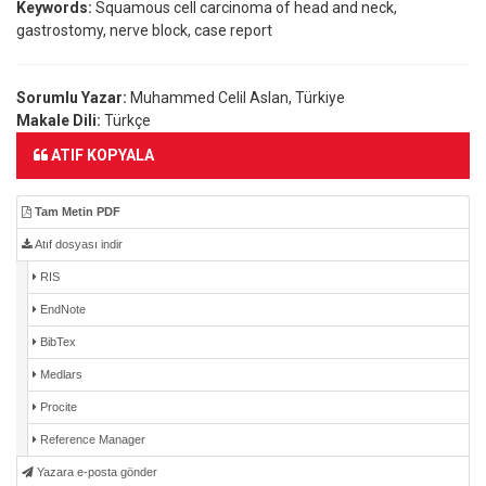
Keywords:
Squamous cell carcinoma of head and neck,
gastrostomy, nerve block, case report
Sorumlu Yazar:
Muhammed Celil Aslan, Türkiye
Makale Dili:
Türkçe
ATIF KOPYALA
Tam Metin PDF
Atıf dosyası indir
RIS
EndNote
BibTex
Medlars
Procite
Reference Manager
Yazara e-posta gönder