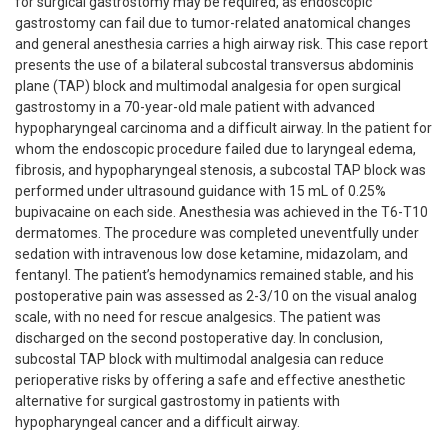
for surgical gastrostomy may be required, as endoscopic
gastrostomy can fail due to tumor-related anatomical changes
and general anesthesia carries a high airway risk. This case report
presents the use of a bilateral subcostal transversus abdominis
plane (TAP) block and multimodal analgesia for open surgical
gastrostomy in a 70-year-old male patient with advanced
hypopharyngeal carcinoma and a difficult airway. In the patient for
whom the endoscopic procedure failed due to laryngeal edema,
fibrosis, and hypopharyngeal stenosis, a subcostal TAP block was
performed under ultrasound guidance with 15 mL of 0.25%
bupivacaine on each side. Anesthesia was achieved in the T6-T10
dermatomes. The procedure was completed uneventfully under
sedation with intravenous low dose ketamine, midazolam, and
fentanyl. The patient’s hemodynamics remained stable, and his
postoperative pain was assessed as 2-3/10 on the visual analog
scale, with no need for rescue analgesics. The patient was
discharged on the second postoperative day. In conclusion,
subcostal TAP block with multimodal analgesia can reduce
perioperative risks by offering a safe and effective anesthetic
alternative for surgical gastrostomy in patients with
hypopharyngeal cancer and a difficult airway.