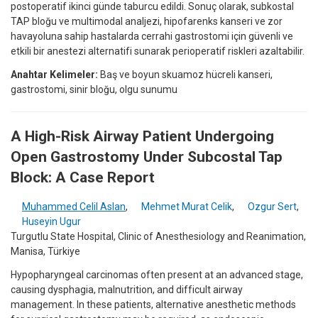
postoperatif ikinci günde taburcu edildi. Sonuç olarak, subkostal
TAP bloğu ve multimodal analjezi, hipofarenks kanseri ve zor
havayoluna sahip hastalarda cerrahi gastrostomi için güvenli ve
etkili bir anestezi alternatifi sunarak perioperatif riskleri azaltabilir.
Anahtar Kelimeler:
Baş ve boyun skuamoz hücreli kanseri,
gastrostomi, sinir bloğu, olgu sunumu
A High-Risk Airway Patient Undergoing
Open Gastrostomy Under Subcostal Tap
Block: A Case Report
Muhammed Celil Aslan
,
Mehmet Murat Celik
,
Ozgur Sert
,
Huseyin Ugur
Turgutlu State Hospital, Clinic of Anesthesiology and Reanimation,
Manisa, Türkiye
Hypopharyngeal carcinomas often present at an advanced stage,
causing dysphagia, malnutrition, and difficult airway
management. In these patients, alternative anesthetic methods