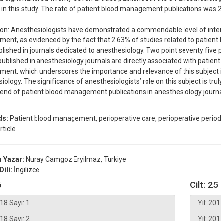
 in this study. The rate of patient blood management publications was 
on: Anesthesiologists have demonstrated a commendable level of intere
nt, as evidenced by the fact that 2.63% of studies related to patie
lished in journals dedicated to anesthesiology. Two point seventy five 
published in anesthesiology journals are directly associated with patient
nt, which underscores the importance and relevance of this subject in
iology. The significance of anesthesiologists’ role on this subject is tr
rend of patient blood management publications in anesthesiology journa
ds:
Patient blood management, perioperative care, perioperative period,
rticle
 Yazar:
Nuray Camgoz Eryilmaz, Türkiye
Dili:
İngilizce
6
Cilt: 25
018 Sayı: 1
Yıl: 201
018 Sayı: 2
Yıl: 201