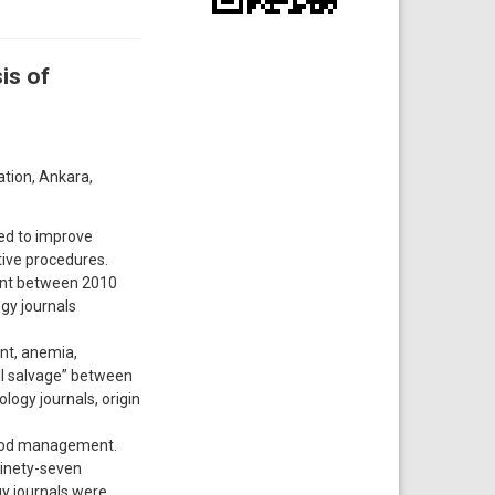
is of
tion, Ankara,
ed to improve
tive procedures.
ent between 2010
gy journals
nt, anemia,
ell salvage” between
logy journals, origin
lood management.
Ninety-seven
gy journals were