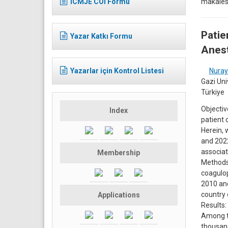
makales
ICMJE COI Formu
Patie
Yazar Katkı Formu
Anest
Yazarlar için Kontrol Listesi
Nuray
Gazi Uni
Türkiye
Objecti
Index
patient 
Herein, 
and 2022
associat
Membership
Methods
coagulop
2010 and
country 
Applications
Results:
Among th
thousand