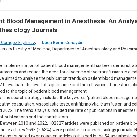
i
nt Blood Management in Anesthesia: An Analys
hesiology Journals
 Camgoz Eryilmaz
,
Dudu Berrin Gunaydin
versity Faculty of Medicine, Department of Anesthesiology and Reanima
ve: Implementation of patient blood management has been demonstrat
outcomes and reduce the need for allogeneic blood transfusions in elec
we aimed to analyze the publication trends on patient blood managem
 to evaluate the level of significance and the relevance of anesthesiolo
ed to the topic of patient blood management.
: The search strategy included the keywords “patient blood manageme
athy, coagulation, viscoelastic tests, antifibrinolytic, transfusion and c
 2022. The trend analysis included the rate of publications in anesthesio
of publications and the contributors.
 Between 2010 and 2022, 102327 articles were published on patient b
ese articles 2693 (2.63%) were published in anesthesiology journals. 
 eight hundred twenty-seven articles published in the 54 anesthesiolo