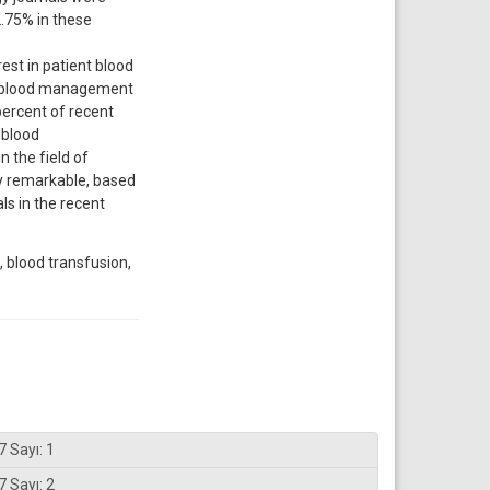
2.75% in these
st in patient blood
nt blood management
percent of recent
 blood
 the field of
uly remarkable, based
ls in the recent
 blood transfusion,
7 Sayı: 1
7 Sayı: 2