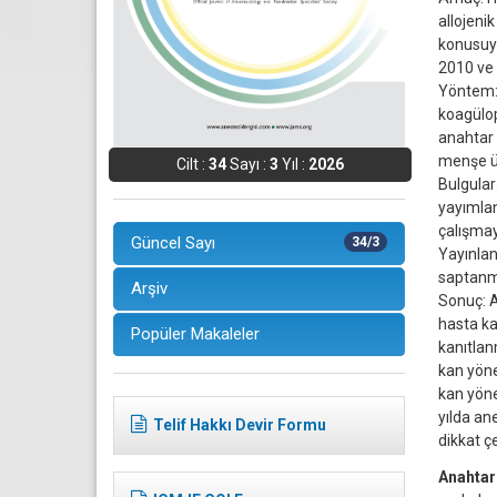
allojeni
konusuyl
2010 ve 
Yöntem: 
koagülop
anahtar k
menşe ül
Cilt :
34
Sayı :
3
Yıl :
2026
Bulgular
yayımlan
çalışmay
Güncel Sayı
34/3
Yayınlan
saptanmı
Arşiv
Sonuç: A
hasta ka
Popüler Makaleler
kanıtlan
kan yöne
kan yöne
yılda an
Telif Hakkı Devir Formu
dikkat çe
Anahtar