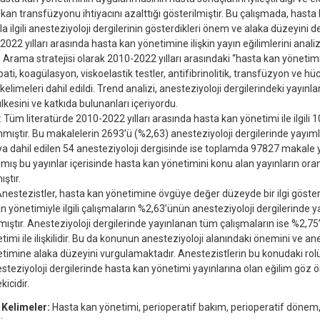
k kan transfüzyonu ihtiyacını azalttığı gösterilmiştir. Bu çalışmada, hasta
a ilgili anesteziyoloji dergilerinin gösterdikleri önem ve alaka düzeyini 
2022 yılları arasında hasta kan yönetimine ilişkin yayın eğilimlerini anal
Arama stratejisi olarak 2010-2022 yılları arasındaki “hasta kan yönetim
ati, koagülasyon, viskoelastik testler, antifibrinolitik, transfüzyon ve h
elimeleri dahil edildi. Trend analizi, anesteziyoloji dergilerindeki yayınlar
kesini ve katkıda bulunanları içeriyordu.
: Tüm literatürde 2010-2022 yılları arasında hasta kan yönetimi ile ilgil
mıştır. Bu makalelerin 2693’ü (%2,63) anesteziyoloji dergilerinde yayıml
a dahil edilen 54 anesteziyoloji dergisinde ise toplamda 97827 makale 
mış bu yayınlar içerisinde hasta kan yönetimini konu alan yayınların oran
ştır.
nestezistler, hasta kan yönetimine övgüye değer düzeyde bir ilgi göster
n yönetimiyle ilgili çalışmaların %2,63’ünün anesteziyoloji dergilerinde 
mıştır. Anesteziyoloji dergilerinde yayınlanan tüm çalışmaların ise %2,7
timi ile ilişkilidir. Bu da konunun anesteziyoloji alanındaki önemini ve an
timine alaka düzeyini vurgulamaktadır. Anestezistlerin bu konudaki ro
esteziyoloji dergilerinde hasta kan yönetimi yayınlarına olan eğilim göz 
kicidir.
 Kelimeler:
Hasta kan yönetimi, perioperatif bakım, perioperatif dönem, 