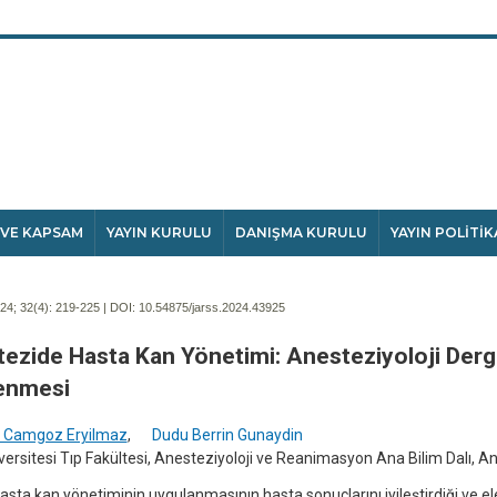
 VE KAPSAM
YAYIN KURULU
DANIŞMA KURULU
YAYIN POLİTİK
4; 32(4):
219-225 | DOI:
10.54875/jarss.2024.43925
ezide Hasta Kan Yönetimi: Anesteziyoloji Dergi
enmesi
 Camgoz Eryilmaz
,
Dudu Berrin Gunaydin
versitesi Tıp Fakültesi, Anesteziyoloji ve Reanimasyon Ana Bilim Dalı, A
sta kan yönetiminin uygulanmasının hasta sonuçlarını iyileştirdiği ve el