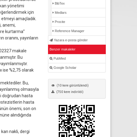
BibTex
 kan yönetimi
değerlendirmek için
Medlars
iz etmeyi amaçladık.
Procite
i, anemi,
ücre kurtarma”
Reference Manager
ın oranını, yayınların
Yazara e-posta gönder
Benzer makaleler
i 102327 makale
anmıştır. Bu
PubMed
yayımlanmıştır.
Google Scholar
ı ise %2,75 olarak
mektediler. Bu,
(10 kere görüntülendi)
yayınlanmış olmasıyla
(750 kere indirildi)
5’i doğrudan hasta
estezistlerin hasta
lünün önemi, son on
önüne alındığında
kan nakli, dergi