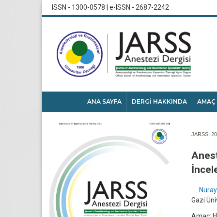
ISSN - 1300-0578 | e-ISSN - 2687-2242
ANA SAYFA
DERGİ HAKKINDA
AMAÇ
JARSS. 202
Anest
İncel
Nuray
Gazi Üni
Amaç: Ha