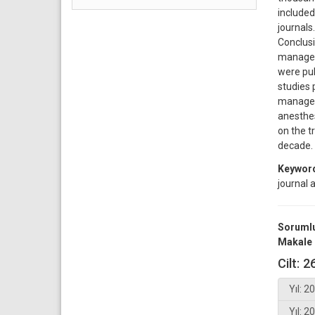
included
journals.
Conclusi
manageme
were pub
studies 
manageme
anesthes
on the t
decade.
Keywor
journal a
Sorumlu
Makale 
Cilt: 2
Yıl: 2
Yıl: 2