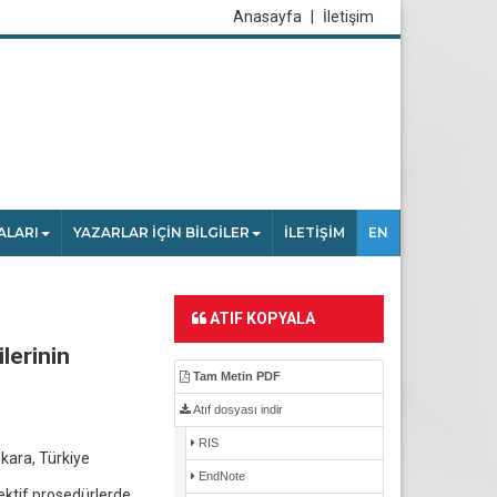
Anasayfa
|
İletişim
ALARI
YAZARLAR İÇİN BİLGİLER
İLETİŞİM
EN
ATIF KOPYALA
lerinin
Tam Metin PDF
Atıf dosyası indir
RIS
nkara, Türkiye
EndNote
ektif prosedürlerde