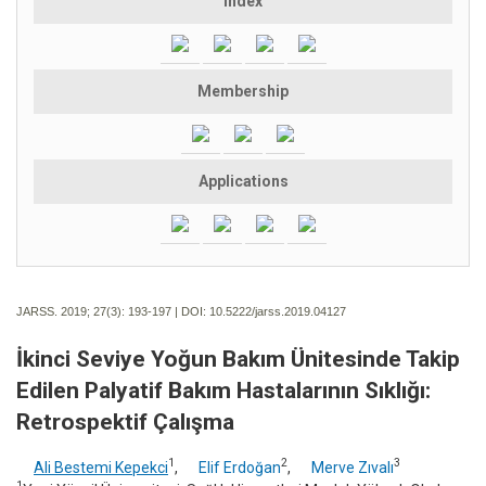
Index
Membership
Applications
JARSS. 2019; 27(3):
193-197 | DOI:
10.5222/jarss.2019.04127
İkinci Seviye Yoğun Bakım Ünitesinde Takip
Edilen Palyatif Bakım Hastalarının Sıklığı:
Retrospektif Çalışma
1
2
3
Ali Bestemi Kepekci
,
Elif Erdoğan
,
Merve Zıvalı
1