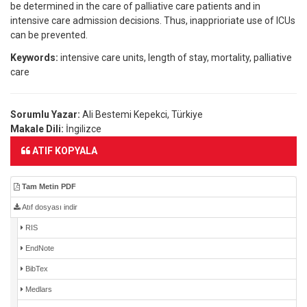
be determined in the care of palliative care patients and in
intensive care admission decisions. Thus, inapprioriate use of ICUs
can be prevented.
Keywords:
intensive care units, length of stay, mortality, palliative
care
Sorumlu Yazar:
Ali Bestemi Kepekci, Türkiye
Makale Dili:
İngilizce
ATIF KOPYALA
Tam Metin PDF
Atıf dosyası indir
RIS
EndNote
BibTex
Medlars