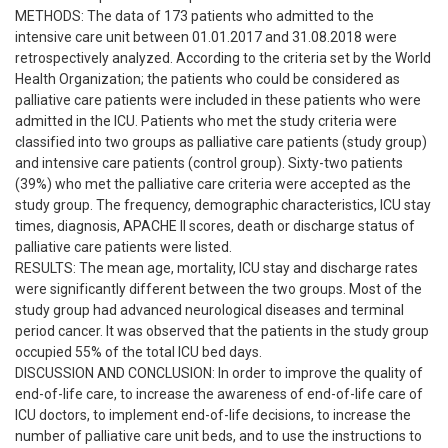
METHODS: The data of 173 patients who admitted to the
intensive care unit between 01.01.2017 and 31.08.2018 were
retrospectively analyzed. According to the criteria set by the World
Health Organization; the patients who could be considered as
palliative care patients were included in these patients who were
admitted in the ICU. Patients who met the study criteria were
classified into two groups as palliative care patients (study group)
and intensive care patients (control group). Sixty-two patients
(39%) who met the palliative care criteria were accepted as the
study group. The frequency, demographic characteristics, ICU stay
times, diagnosis, APACHE II scores, death or discharge status of
palliative care patients were listed.
RESULTS: The mean age, mortality, ICU stay and discharge rates
were significantly different between the two groups. Most of the
study group had advanced neurological diseases and terminal
period cancer. It was observed that the patients in the study group
occupied 55% of the total ICU bed days.
DISCUSSION AND CONCLUSION: In order to improve the quality of
end-of-life care, to increase the awareness of end-of-life care of
ICU doctors, to implement end-of-life decisions, to increase the
number of palliative care unit beds, and to use the instructions to