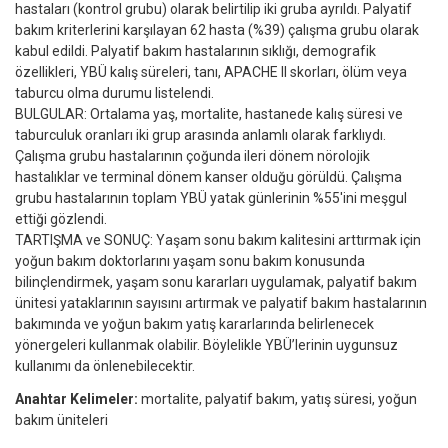
hastaları (kontrol grubu) olarak belirtilip iki gruba ayrıldı. Palyatif
bakım kriterlerini karşılayan 62 hasta (%39) çalışma grubu olarak
kabul edildi. Palyatif bakım hastalarının sıklığı, demografik
özellikleri, YBÜ kalış süreleri, tanı, APACHE II skorları, ölüm veya
taburcu olma durumu listelendi.
BULGULAR: Ortalama yaş, mortalite, hastanede kalış süresi ve
taburculuk oranları iki grup arasında anlamlı olarak farklıydı.
Çalışma grubu hastalarının çoğunda ileri dönem nörolojik
hastalıklar ve terminal dönem kanser olduğu görüldü. Çalışma
grubu hastalarının toplam YBÜ yatak günlerinin %55'ini meşgul
ettiği gözlendi.
TARTIŞMA ve SONUÇ: Yaşam sonu bakım kalitesini arttırmak için
yoğun bakım doktorlarını yaşam sonu bakım konusunda
bilinçlendirmek, yaşam sonu kararları uygulamak, palyatif bakım
ünitesi yataklarının sayısını artırmak ve palyatif bakım hastalarının
bakımında ve yoğun bakım yatış kararlarında belirlenecek
yönergeleri kullanmak olabilir. Böylelikle YBÜ’lerinin uygunsuz
kullanımı da önlenebilecektir.
Anahtar Kelimeler:
mortalite, palyatif bakım, yatış süresi, yoğun
bakım üniteleri