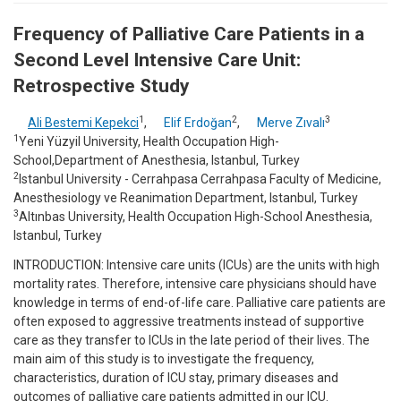
Frequency of Palliative Care Patients in a
Second Level Intensive Care Unit:
Retrospective Study
1
2
3
Ali Bestemi Kepekci
,
Elif Erdoğan
,
Merve Zıvalı
1
Yeni Yüzyil University, Health Occupation High-
School,Department of Anesthesia, Istanbul, Turkey
2
Istanbul University - Cerrahpasa Cerrahpasa Faculty of Medicine,
Anesthesiology ve Reanimation Department, Istanbul, Turkey
3
Altınbas University, Health Occupation High-School Anesthesia,
Istanbul, Turkey
INTRODUCTION: Intensive care units (ICUs) are the units with high
mortality rates. Therefore, intensive care physicians should have
knowledge in terms of end-of-life care. Palliative care patients are
often exposed to aggressive treatments instead of supportive
care as they transfer to ICUs in the late period of their lives. The
main aim of this study is to investigate the frequency,
characteristics, duration of ICU stay, primary diseases and
outcomes of palliative care patients admitted in our ICU.