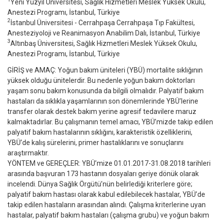
Yeni Yüzyil Üniversitesi, Sağlık Hizmetleri Meslek Yüksek Okulu,
Anestezi Programı, İstanbul, Türkiye
2
İstanbul Üniversitesi - Cerrahpaşa Cerrahpaşa Tıp Fakültesi,
Anesteziyoloji ve Reanimasyon Anabilim Dalı, İstanbul, Türkiye
3
Altınbaş Üniversitesi, Sağlık Hizmetleri Meslek Yüksek Okulu,
Anestezi Programı, İstanbul, Türkiye
GİRİŞ ve AMAÇ: Yoğun bakım üniteleri (YBÜ) mortalite sıklığının
yüksek olduğu ünitelerdir. Bu nedenle yoğun bakım doktorları
yaşam sonu bakım konusunda da bilgili olmalıdır. Palyatif bakım
hastaları da sıklıkla yaşamlarının son dönemlerinde YBÜ’lerine
transfer olarak destek bakım yerine agresif tedavilere maruz
kalmaktadırlar. Bu çalışmanın temel amacı, YBÜ’mizde takip edilen
palyatif bakım hastalarının sıklığını, karakteristik özelliklerini,
YBÜ’de kalış sürelerini, primer hastalıklarını ve sonuçlarını
araştırmaktır.
YÖNTEM ve GEREÇLER: YBÜ’mize 01.01.2017-31.08.2018 tarihleri
arasında başvuran 173 hastanın dosyaları geriye dönük olarak
incelendi. Dünya Sağlık Örgütü’nün belirlediği kriterlere göre;
palyatif bakım hastası olarak kabul edilebilecek hastalar, YBÜ’de
takip edilen hastaların arasından alındı. Çalışma kriterlerine uyan
hastalar, palyatif bakım hastaları (çalışma grubu) ve yoğun bakım