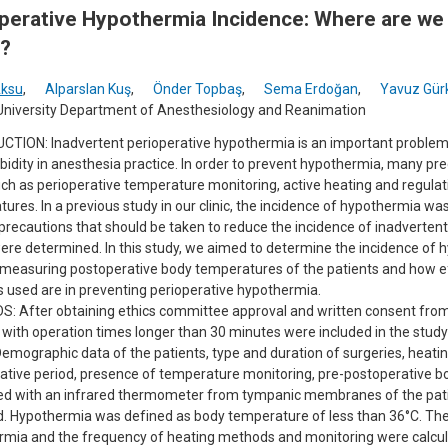
perative Hypothermia Incidence: Where are we 
?
ksu
,
Alparslan Kuş
,
Önder Topbaş
,
Sema Erdoğan
,
Yavuz Gür
University Department of Anesthesiology and Reanimation
TION: Inadvertent perioperative hypothermia is an important problem 
idity in anesthesia practice. In order to prevent hypothermia, many pr
ch as perioperative temperature monitoring, active heating and regula
ures. In a previous study in our clinic, the incidence of hypothermia wa
precautions that should be taken to reduce the incidence of inadverten
ere determined. In this study, we aimed to determine the incidence of 
y measuring postoperative body temperatures of the patients and how e
used are in preventing perioperative hypothermia.
 After obtaining ethics committee approval and written consent from 
 with operation times longer than 30 minutes were included in the study
Demographic data of the patients, type and duration of surgeries, heati
ative period, presence of temperature monitoring, pre-postoperative 
d with an infrared thermometer from tympanic membranes of the pat
. Hypothermia was defined as body temperature of less than 36°C. The
mia and the frequency of heating methods and monitoring were calcul