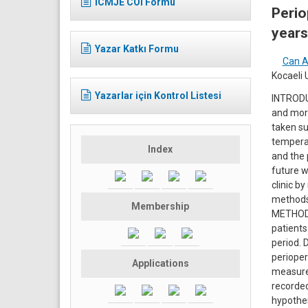
ICMJE COI Formu
Perio
years
Yazar Katkı Formu
Can A
Kocaeli 
Yazarlar için Kontrol Listesi
INTRODUC
and morb
taken su
temperat
Index
and the 
future w
clinic b
methods 
Membership
METHODS:
patients
period. 
perioper
Applications
measure
recorded
hypother