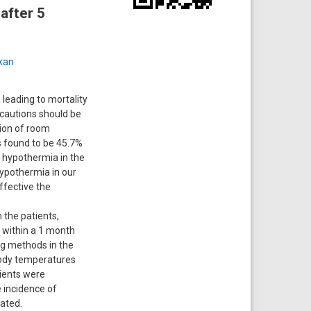
after 5
kan
leading to mortality
ecautions should be
tion of room
s found to be 45.7%
t hypothermia in the
hypothermia in our
ffective the
the patients,
 within a 1 month
ng methods in the
body temperatures
ients were
 incidence of
ated.