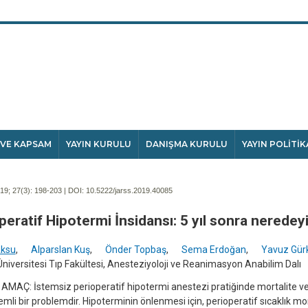
 VE KAPSAM
YAYIN KURULU
DANIŞMA KURULU
YAYIN POLİTİK
9; 27(3):
198-203 | DOI:
10.5222/jarss.2019.40085
peratif Hipotermi İnsidansı: 5 yıl sonra neredey
ksu
,
Alparslan Kuş
,
Önder Topbaş
,
Sema Erdoğan
,
Yavuz Gür
Üniversitesi Tıp Fakültesi, Anesteziyoloji ve Reanimasyon Anabilim Dalı
 AMAÇ: İstemsiz perioperatif hipotermi anestezi pratiğinde mortalite ve
mli bir problemdir. Hipoterminin önlenmesi için, perioperatif sıcaklık m