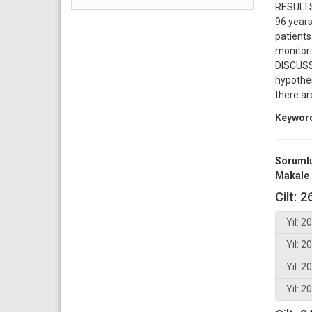
RESULTS:
96 years
patients
monitori
DISCUSS
hypother
there ar
Keywor
Sorumlu
Makale 
Cilt: 2
Yıl: 2
Yıl: 2
Yıl: 2
Yıl: 2