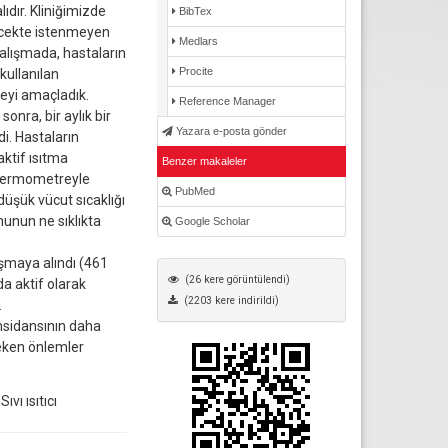
ıdır. Kliniğimizde
BibTex
lecekte istenmeyen
Medlars
çalışmada, hastaların
Procite
kullanılan
eyi amaçladık.
Reference Manager
onra, bir aylık bir
Yazara e-posta gönder
i. Hastaların
aktif ısıtma
Benzer makaleler
d termometreyle
PubMed
üşük vücut sıcaklığı
nunun ne sıklıkta
Google Scholar
şmaya alındı (461
(26 kere görüntülendi)
a aktif olarak
(2203 kere indirildi)
.
nsidansının daha
eken önlemler
vı ısıtıcı