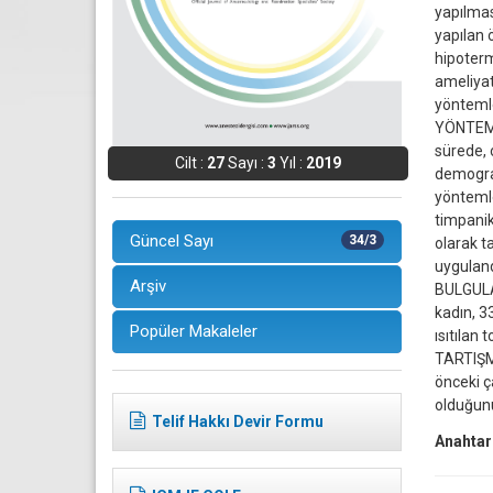
yapılmas
yapılan 
hipoterm
ameliyat
yöntemle
YÖNTEM v
sürede, 
Cilt :
27
Sayı :
3
Yıl :
2019
demograf
yöntemle
timpanik
Güncel Sayı
34/3
olarak t
uyguland
Arşiv
BULGULAR
kadın, 3
Popüler Makaleler
ısıtılan
TARTIŞMA
önceki ç
olduğun
Telif Hakkı Devir Formu
Anahtar