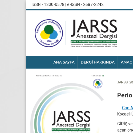
ISSN - 1300-0578 | e-ISSN - 2687-2242
ANA SAYFA
DERGİ HAKKINDA
AMAÇ
JARSS. 201
Perio
Can A
Kocaeli 
GİRİŞ ve
açan öne