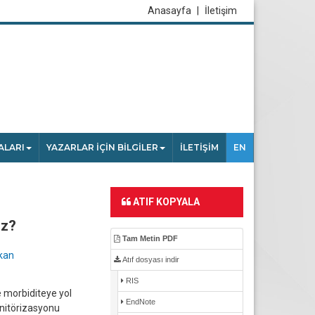
Anasayfa
|
İletişim
ALARI
YAZARLAR İÇİN BİLGİLER
İLETİŞİM
EN
ATIF KOPYALA
iz?
Tam Metin PDF
kan
Atıf dosyası indir
RIS
 morbiditeye yol
EndNote
onitörizasyonu