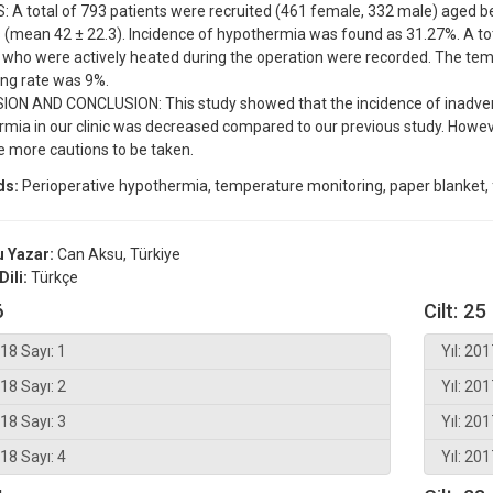
 A total of 793 patients were recruited (461 female, 332 male) aged
 (mean 42 ± 22.3). Incidence of hypothermia was found as 31.27%. A to
 who were actively heated during the operation were recorded. The te
ng rate was 9%.
ION AND CONCLUSION: This study showed that the incidence of inadver
mia in our clinic was decreased compared to our previous study. Howeve
e more cautions to be taken.
ds:
Perioperative hypothermia, temperature monitoring, paper blanket,
 Yazar:
Can Aksu, Türkiye
Dili:
Türkçe
6
Cilt: 25
018 Sayı: 1
Yıl: 201
018 Sayı: 2
Yıl: 201
018 Sayı: 3
Yıl: 201
018 Sayı: 4
Yıl: 201