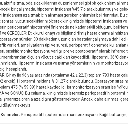
ı, aktif ısıtma, oda sıcaklıklarının düzenlenmesi gibi bir çok önlem alınmal
önceki bir çalışmada, hipotermi insidansı %45.7 olarak bulunmuş ve ge
i insidansını azaltmak için alınması gereken önlemler belirlenmişti. Bu 
 sonrası vücut sıcaklıklarını ölçerek kliniğimizde hipotermi insidansını ve 
rin perioperatif hipotermiyi önlemede ne kadar etkili olduğunu belirlem
e GEREÇLER: Etik kurul onayı ve bilgilendirilmiş hasta onamı alındıktan s
operasyon süreleri 30 dakikadan uzun olan hastalar çalışmaya dahil edild
ik verileri, ameliyatların tipi ve süresi, perioperatif dönemde kullanılan 
ri, sıcaklık monitörizasyonu varlığı, pre ve postoperatif olarak infrare
 membrandan ölçülen vücut sıcaklıkları kaydedildi. Hipotermi, 36°C'den d
anımlandı. Hipotermi insidansı ve ısıtma yöntemlerinin ve monitörizasyo
ığı hesaplandı.
: Bir ay ile 96 yaş arasında (ortalama 42 ± 22,3) toplam 793 hasta çalı
32 erkek). Hipotermi insidansı% 31.27 olarak bulundu. Operasyon sırasınd
 toplam 475 (% 59.89) hasta kaydedildi. Isı monitörizasyon oranı ise %9’du
 ve SONUÇ: Bu çalışma, kliniğimizde istemsiz perioperatif hipotermi i
alışmamıza oranla azaldığını göstermektedir. Ancak, daha alınması ger
u düşünmekteyiz.
 Kelimeler:
Perioperatif hipotermi, Isı monitörizasyonu, Kağıt battaniye, Sı