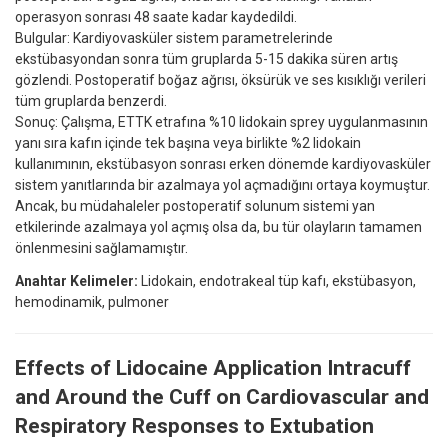
operasyon sonrası 48 saate kadar kaydedildi.
Bulgular: Kardiyovasküler sistem parametrelerinde
ekstübasyondan sonra tüm gruplarda 5-15 dakika süren artış
gözlendi. Postoperatif boğaz ağrısı, öksürük ve ses kısıklığı verileri
tüm gruplarda benzerdi.
Sonuç: Çalışma, ETTK etrafına %10 lidokain sprey uygulanmasının
yanı sıra kafın içinde tek başına veya birlikte %2 lidokain
kullanımının, ekstübasyon sonrası erken dönemde kardiyovasküler
sistem yanıtlarında bir azalmaya yol açmadığını ortaya koymuştur.
Ancak, bu müdahaleler postoperatif solunum sistemi yan
etkilerinde azalmaya yol açmış olsa da, bu tür olayların tamamen
önlenmesini sağlamamıştır.
Anahtar Kelimeler:
Lidokain, endotrakeal tüp kafı, ekstübasyon,
hemodinamik, pulmoner
Effects of Lidocaine Application Intracuff
and Around the Cuff on Cardiovascular and
Respiratory Responses to Extubation