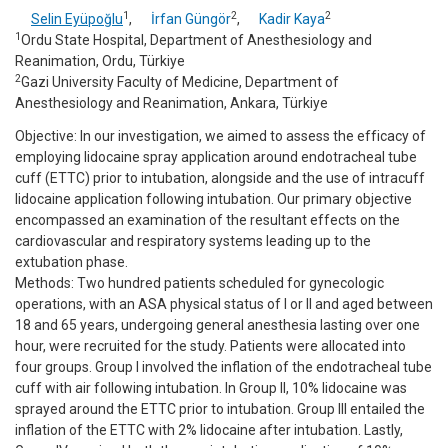
1
2
2
Selin Eyüpoğlu
,
İrfan Güngör
,
Kadir Kaya
1
Ordu State Hospital, Department of Anesthesiology and
Reanimation, Ordu, Türkiye
2
Gazi University Faculty of Medicine, Department of
Anesthesiology and Reanimation, Ankara, Türkiye
Objective: In our investigation, we aimed to assess the efficacy of
employing lidocaine spray application around endotracheal tube
cuff (ETTC) prior to intubation, alongside and the use of intracuff
lidocaine application following intubation. Our primary objective
encompassed an examination of the resultant effects on the
cardiovascular and respiratory systems leading up to the
extubation phase.
Methods: Two hundred patients scheduled for gynecologic
operations, with an ASA physical status of I or II and aged between
18 and 65 years, undergoing general anesthesia lasting over one
hour, were recruited for the study. Patients were allocated into
four groups. Group I involved the inflation of the endotracheal tube
cuff with air following intubation. In Group II, 10% lidocaine was
sprayed around the ETTC prior to intubation. Group III entailed the
inflation of the ETTC with 2% lidocaine after intubation. Lastly,