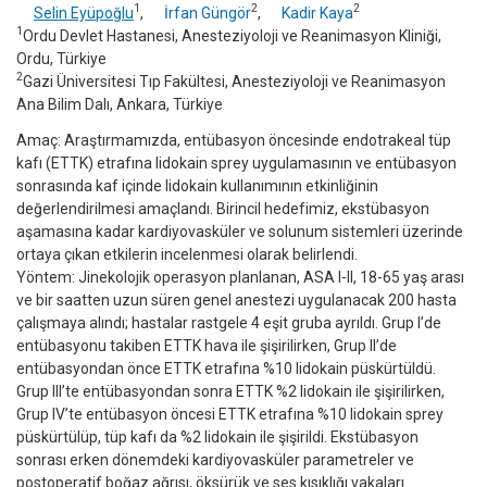
1
2
2
Selin Eyüpoğlu
,
İrfan Güngör
,
Kadir Kaya
1
Ordu Devlet Hastanesi, Anesteziyoloji ve Reanimasyon Kliniği,
Ordu, Türkiye
2
Gazi Üniversitesi Tıp Fakültesi, Anesteziyoloji ve Reanimasyon
Ana Bilim Dalı, Ankara, Türkiye
Amaç: Araştırmamızda, entübasyon öncesinde endotrakeal tüp
kafı (ETTK) etrafına lidokain sprey uygulamasının ve entübasyon
sonrasında kaf içinde lidokain kullanımının etkinliğinin
değerlendirilmesi amaçlandı. Birincil hedefimiz, ekstübasyon
aşamasına kadar kardiyovasküler ve solunum sistemleri üzerinde
ortaya çıkan etkilerin incelenmesi olarak belirlendi.
Yöntem: Jinekolojik operasyon planlanan, ASA I-II, 18-65 yaş arası
ve bir saatten uzun süren genel anestezi uygulanacak 200 hasta
çalışmaya alındı; hastalar rastgele 4 eşit gruba ayrıldı. Grup I’de
entübasyonu takiben ETTK hava ile şişirilirken, Grup II’de
entübasyondan önce ETTK etrafına %10 lidokain püskürtüldü.
Grup III’te entübasyondan sonra ETTK %2 lidokain ile şişirilirken,
Grup IV’te entübasyon öncesi ETTK etrafına %10 lidokain sprey
püskürtülüp, tüp kafı da %2 lidokain ile şişirildi. Ekstübasyon
sonrası erken dönemdeki kardiyovasküler parametreler ve
postoperatif boğaz ağrısı, öksürük ve ses kısıklığı vakaları