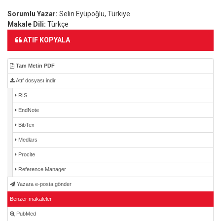
Sorumlu Yazar:
Selin Eyüpoğlu, Türkiye
Makale Dili:
Türkçe
ATIF KOPYALA
Tam Metin PDF
Atıf dosyası indir
RIS
EndNote
BibTex
Medlars
Procite
Reference Manager
Yazara e-posta gönder
Benzer makaleler
PubMed