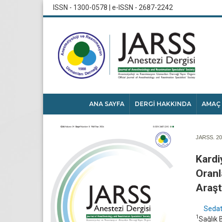
ISSN - 1300-0578 | e-ISSN - 2687-2242
ANA SAYFA
DERGİ HAKKINDA
AMAÇ
JARSS. 201
Kardi
Oranl
Araşt
Sedat
1
Sağlık B