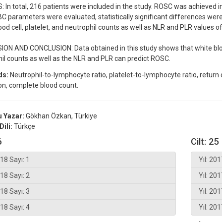
 In total, 216 patients were included in the study. ROSC was achieved i
 parameters were evaluated, statistically significant differences we
ood cell, platelet, and neutrophil counts as well as NLR and PLR values o
ON AND CONCLUSION: Data obtained in this study shows that white blood
il counts as well as the NLR and PLR can predict ROSC.
ds:
Neutrophil-to-lymphocyte ratio, platelet-to-lymphocyte ratio, retur
ion, complete blood count.
 Yazar:
Gökhan Özkan, Türkiye
Dili:
Türkçe
6
Cilt: 25
018 Sayı: 1
Yıl: 201
018 Sayı: 2
Yıl: 201
018 Sayı: 3
Yıl: 201
018 Sayı: 4
Yıl: 201