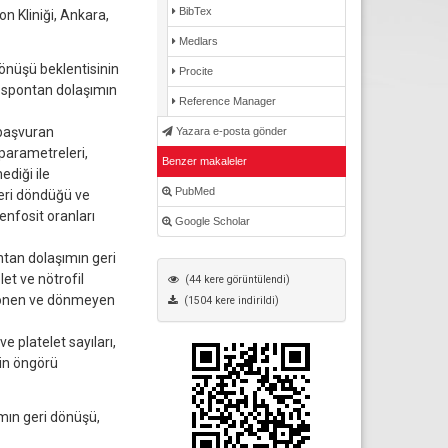
BibTex
n Kliniği, Ankara,
Medlars
önüşü beklentisinin
Procite
la spontan dolaşımın
Reference Manager
 başvuran
Yazara e-posta gönder
 parametreleri,
Benzer makaleler
ediği ile
PubMed
geri döndüğü ve
lenfosit oranları
Google Scholar
tan dolaşımın geri
et ve nötrofil
(44 kere görüntülendi)
i dönen ve dönmeyen
(1504 kere indirildi)
 platelet sayıları,
çin öngörü
ımın geri dönüşü,