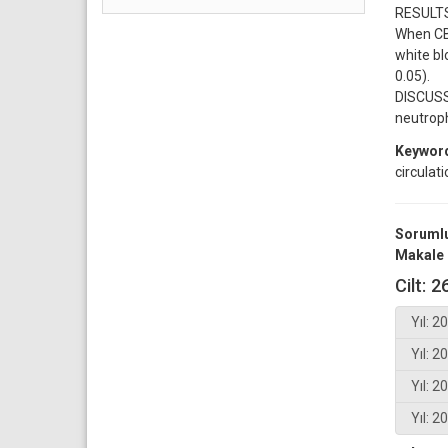
RESULTS:
When CBC
white bl
0.05).
DISCUSSI
neutroph
Keywor
circulat
Sorumlu
Makale 
Cilt: 2
Yıl: 2
Yıl: 2
Yıl: 2
Yıl: 2