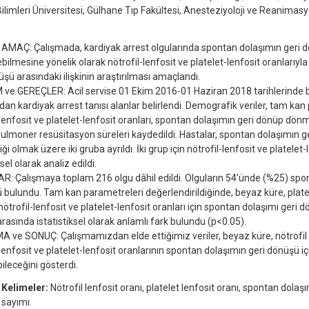
Bilimleri Üniversitesi, Gülhane Tıp Fakültesi, Anesteziyoloji ve Reanimasyo
 AMAÇ: Çalışmada, kardiyak arrest olgularında spontan dolaşımın geri d
bilmesine yönelik olarak nötrofil-lenfosit ve platelet-lenfosit oranlarıy
üşü arasındaki ilişkinin araştırılması amaçlandı.
e GEREÇLER: Acil servise 01 Ekim 2016-01 Haziran 2018 tarihlerinde
dan kardiyak arrest tanısı alanlar belirlendi. Demografik veriler, tam kan
-lenfosit ve platelet-lenfosit oranları, spontan dolaşımın geri dönüp dönm
ulmoner resüsitasyon süreleri kaydedildi. Hastalar, spontan dolaşımın 
 olmak üzere iki gruba ayrıldı. İki grup için nötrofil-lenfosit ve platelet-
ksel olarak analiz edildi.
: Çalışmaya toplam 216 olgu dâhil edildi. Olguların 54’ünde (%25) spon
bulundu. Tam kan parametreleri değerlendirildiğinde, beyaz küre, platel
, nötrofil-lenfosit ve platelet-lenfosit oranları için spontan dolaşımı ger
arasında istatistiksel olarak anlamlı fark bulundu (p<0.05).
 ve SONUÇ: Çalışmamızdan elde ettiğimiz veriler, beyaz küre, nötrofil ve
-lenfosit ve platelet-lenfosit oranlarının spontan dolaşımın geri dönüşü i
ileceğini gösterdi.
 Kelimeler:
Nötrofil lenfosit oranı, platelet lenfosit oranı, spontan dolaş
sayımı.