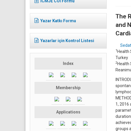
ICMJE COI Formu
The R
Yazar Katkı Formu
and N
Cardi
Yazarlar için Kontrol Listesi
Sedat
1
Health 
Turkey
2
Index
Health 
Reanimat
INTRODUC
spontane
Membership
lymphocy
METHODS
1, 2016 
paramete
Applications
duration
achieve
groups a