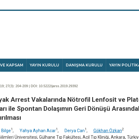
 VE KAPSAM
YAYIN KURULU
DANIŞMA KURULU
YAYIN POLİTİK
9; 27(3):
204-209 | DOI:
10.5222/jarss.2019.29392
yak Arrest Vakalarında Nötrofil Lenfosit ve Plat
arı ile Spontan Dolaşımın Geri Dönüşü Arasındaki
ırılması
1
1
1
2
 Bilge
,
Yahya Ayhan Acar
,
Derya Can
,
Gökhan Özkan
ilimleri Üniversitesi, Gülhane Tıp Fakültesi, Acil Tıp Kliniği, Ankara, Türki