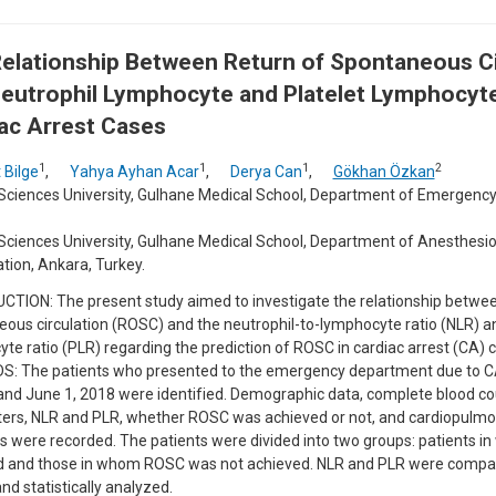
elationship Between Return of Spontaneous Ci
eutrophil Lymphocyte and Platelet Lymphocyte
ac Arrest Cases
1
1
1
2
 Bilge
,
Yahya Ayhan Acar
,
Derya Can
,
Gökhan Özkan
Sciences University, Gulhane Medical School, Department of Emergency
Sciences University, Gulhane Medical School, Department of Anesthesi
ion, Ankara, Turkey.
TION: The present study aimed to investigate the relationship betwee
ous circulation (ROSC) and the neutrophil-to-lymphocyte ratio (NLR) an
te ratio (PLR) regarding the prediction of ROSC in cardiac arrest (CA) 
: The patients who presented to the emergency department due to 
and June 1, 2018 were identified. Demographic data, complete blood c
rs, NLR and PLR, whether ROSC was achieved or not, and cardiopulmon
s were recorded. The patients were divided into two groups: patients
d and those in whom ROSC was not achieved. NLR and PLR were compa
nd statistically analyzed.