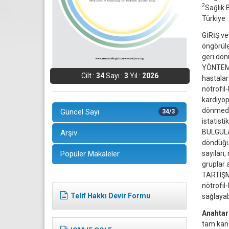
2
Sağlık 
Türkiye
GİRİŞ ve
öngörüle
geri dön
YÖNTEM v
Cilt :
34
Sayı :
3
Yıl :
2026
hastalar
nötrofil
kardiyop
dönmediği
Güncel Sayı
34/3
istatisti
BULGULAR
Arşiv
döndüğü 
sayıları
Popüler Makaleler
gruplar 
TARTIŞMA
nötrofil
Telif Hakkı Devir Formu
sağlayab
Anahtar
tam kan 