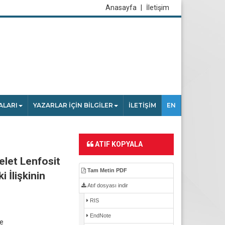
Anasayfa
|
İletişim
ALARI
YAZARLAR İÇİN BİLGİLER
İLETİŞİM
EN
ATIF KOPYALA
elet Lenfosit
Tam Metin PDF
 İlişkinin
Atıf dosyası indir
RIS
EndNote
ye