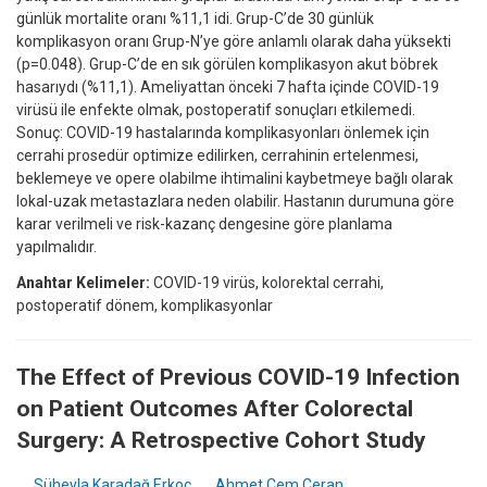
günlük mortalite oranı %11,1 idi. Grup-C’de 30 günlük
komplikasyon oranı Grup-N’ye göre anlamlı olarak daha yüksekti
(p=0.048). Grup-C’de en sık görülen komplikasyon akut böbrek
hasarıydı (%11,1). Ameliyattan önceki 7 hafta içinde COVID-19
virüsü ile enfekte olmak, postoperatif sonuçları etkilemedi.
Sonuç: COVID-19 hastalarında komplikasyonları önlemek için
cerrahi prosedür optimize edilirken, cerrahinin ertelenmesi,
beklemeye ve opere olabilme ihtimalini kaybetmeye bağlı olarak
lokal-uzak metastazlara neden olabilir. Hastanın durumuna göre
karar verilmeli ve risk-kazanç dengesine göre planlama
yapılmalıdır.
Anahtar Kelimeler:
COVID-19 virüs, kolorektal cerrahi,
postoperatif dönem, komplikasyonlar
The Effect of Previous COVID-19 Infection
on Patient Outcomes After Colorectal
Surgery: A Retrospective Cohort Study
Süheyla Karadağ Erkoç
,
Ahmet Cem Ceran