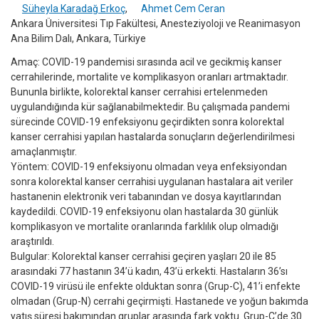
Süheyla Karadağ Erkoç
,
Ahmet Cem Ceran
Ankara Üniversitesi Tıp Fakültesi, Anesteziyoloji ve Reanimasyon
Ana Bilim Dalı, Ankara, Türkiye
Amaç: COVID-19 pandemisi sırasında acil ve gecikmiş kanser
cerrahilerinde, mortalite ve komplikasyon oranları artmaktadır.
Bununla birlikte, kolorektal kanser cerrahisi ertelenmeden
uygulandığında kür sağlanabilmektedir. Bu çalışmada pandemi
sürecinde COVID-19 enfeksiyonu geçirdikten sonra kolorektal
kanser cerrahisi yapılan hastalarda sonuçların değerlendirilmesi
amaçlanmıştır.
Yöntem: COVID-19 enfeksiyonu olmadan veya enfeksiyondan
sonra kolorektal kanser cerrahisi uygulanan hastalara ait veriler
hastanenin elektronik veri tabanından ve dosya kayıtlarından
kaydedildi. COVID-19 enfeksiyonu olan hastalarda 30 günlük
komplikasyon ve mortalite oranlarında farklılık olup olmadığı
araştırıldı.
Bulgular: Kolorektal kanser cerrahisi geçiren yaşları 20 ile 85
arasındaki 77 hastanın 34’ü kadın, 43’ü erkekti. Hastaların 36’sı
COVID-19 virüsü ile enfekte olduktan sonra (Grup-C), 41’i enfekte
olmadan (Grup-N) cerrahi geçirmişti. Hastanede ve yoğun bakımda
yatış süresi bakımından gruplar arasında fark yoktu. Grup-C’de 30