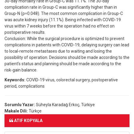
30-day mortality rate in Group-C was 11.1%. The 30-day
complication rate in Group-C was significantly higher than in
Group-N (p=0.048). The most common complication in Group-C
was acute kidney injury (11.1%). Being infected with COVID-19
virus within 7 weeks before the operation had no effect on
postoperative results.
Conclusion: While the surgical procedure is optimized to prevent
complications in patients with COVID-19, delaying surgery can lead
to local-remote metastases due to waiting and losing the
possibility of operation. Decisions should be made according to the
patient’s status and planning should be made according to the
risk-gain balance.
Keywords:
COVID-19 virus, colorectal surgery, postoperative
period, complications
Sorumlu Yazar:
Süheyla Karadağ Erkoç, Türkiye
Makale Dili:
Türkçe
ATIF KOPYALA