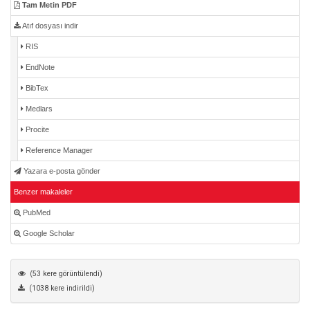
Tam Metin PDF
Atıf dosyası indir
RIS
EndNote
BibTex
Medlars
Procite
Reference Manager
Yazara e-posta gönder
Benzer makaleler
PubMed
Google Scholar
(53 kere görüntülendi)
(1038 kere indirildi)