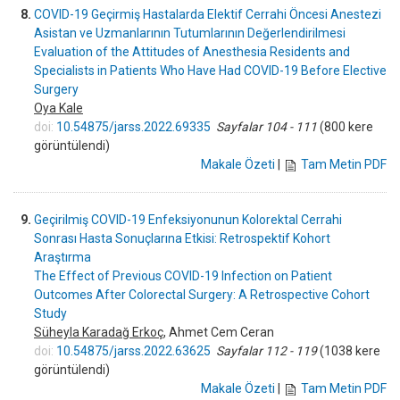
8.
COVID-19 Geçirmiş Hastalarda Elektif Cerrahi Öncesi Anestezi
Asistan ve Uzmanlarının Tutumlarının Değerlendirilmesi
Evaluation of the Attitudes of Anesthesia Residents and
Specialists in Patients Who Have Had COVID-19 Before Elective
Surgery
Oya Kale
doi:
10.54875/jarss.2022.69335
Sayfalar 104 - 111
(800 kere
görüntülendi)
Makale Özeti
|
Tam Metin PDF
9.
Geçirilmiş COVID-19 Enfeksiyonunun Kolorektal Cerrahi
Sonrası Hasta Sonuçlarına Etkisi: Retrospektif Kohort
Araştırma
The Effect of Previous COVID-19 Infection on Patient
Outcomes After Colorectal Surgery: A Retrospective Cohort
Study
Süheyla Karadağ Erkoç
, Ahmet Cem Ceran
doi:
10.54875/jarss.2022.63625
Sayfalar 112 - 119
(1038 kere
görüntülendi)
Makale Özeti
|
Tam Metin PDF