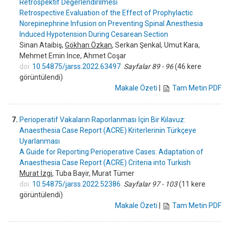
Retrospektif Değerlendirilmesi
Retrospective Evaluation of the Effect of Prophylactic
Norepinephrine Infusion on Preventing Spinal Anesthesia
Induced Hypotension During Cesarean Section
Sinan Ataibiş,
Gökhan Özkan
, Serkan Şenkal, Umut Kara,
Mehmet Emin İnce, Ahmet Coşar
doi:
10.54875/jarss.2022.63497
Sayfalar 89 - 96
(46 kere
görüntülendi)
Makale Özeti
|
Tam Metin PDF
7.
Perioperatif Vakaların Raporlanması İçin Bir Kılavuz:
Anaesthesia Case Report (ACRE) Kriterlerinin Türkçeye
Uyarlanması
A Guide for Reporting Perioperative Cases: Adaptation of
Anaesthesia Case Report (ACRE) Criteria into Turkish
Murat İzgi
, Tuba Bayir, Murat Tümer
doi:
10.54875/jarss.2022.52386
Sayfalar 97 - 103
(11 kere
görüntülendi)
Makale Özeti
|
Tam Metin PDF