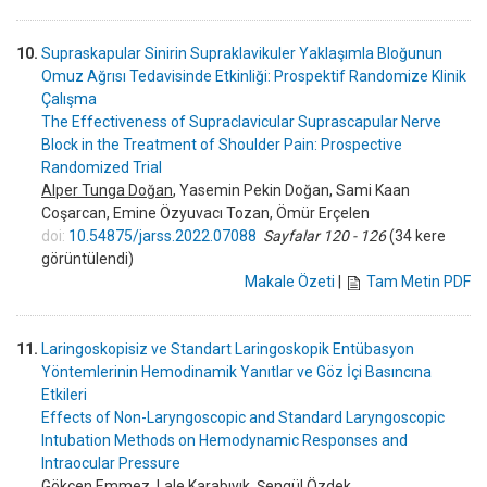
10.
Supraskapular Sinirin Supraklavikuler Yaklaşımla Bloğunun
Omuz Ağrısı Tedavisinde Etkinliği: Prospektif Randomize Klinik
Çalışma
The Effectiveness of Supraclavicular Suprascapular Nerve
Block in the Treatment of Shoulder Pain: Prospective
Randomized Trial
Alper Tunga Doğan
, Yasemin Pekin Doğan, Sami Kaan
Coşarcan, Emine Özyuvacı Tozan, Ömür Erçelen
doi:
10.54875/jarss.2022.07088
Sayfalar 120 - 126
(34 kere
görüntülendi)
Makale Özeti
|
Tam Metin PDF
11.
Laringoskopisiz ve Standart Laringoskopik Entübasyon
Yöntemlerinin Hemodinamik Yanıtlar ve Göz İçi Basıncına
Etkileri
Effects of Non-Laryngoscopic and Standard Laryngoscopic
Intubation Methods on Hemodynamic Responses and
Intraocular Pressure
Gökçen Emmez,
Lale Karabıyık
, Şengül Özdek