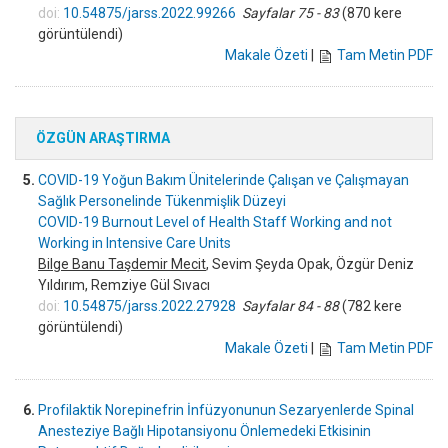
doi:
10.54875/jarss.2022.99266
Sayfalar 75 - 83
(870 kere
görüntülendi)
Makale Özeti
|
Tam Metin PDF
ÖZGÜN ARAŞTIRMA
5.
COVID-19 Yoğun Bakım Ünitelerinde Çalışan ve Çalışmayan
Sağlık Personelinde Tükenmişlik Düzeyi
COVID-19 Burnout Level of Health Staff Working and not
Working in Intensive Care Units
Bilge Banu Taşdemir Mecit
, Sevim Şeyda Opak, Özgür Deniz
Yıldırım, Remziye Gül Sıvacı
doi:
10.54875/jarss.2022.27928
Sayfalar 84 - 88
(782 kere
görüntülendi)
Makale Özeti
|
Tam Metin PDF
6.
Profilaktik Norepinefrin İnfüzyonunun Sezaryenlerde Spinal
Anesteziye Bağlı Hipotansiyonu Önlemedeki Etkisinin