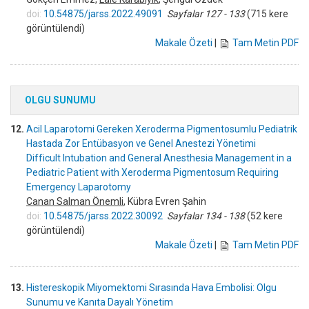
doi:
10.54875/jarss.2022.49091
Sayfalar 127 - 133
(715 kere
görüntülendi)
Makale Özeti
|
Tam Metin PDF
OLGU SUNUMU
12.
Acil Laparotomi Gereken Xeroderma Pigmentosumlu Pediatrik
Hastada Zor Entübasyon ve Genel Anestezi Yönetimi
Difficult Intubation and General Anesthesia Management in a
Pediatric Patient with Xeroderma Pigmentosum Requiring
Emergency Laparotomy
Canan Salman Önemli
, Kübra Evren Şahin
doi:
10.54875/jarss.2022.30092
Sayfalar 134 - 138
(52 kere
görüntülendi)
Makale Özeti
|
Tam Metin PDF
13.
Histereskopik Miyomektomi Sırasında Hava Embolisi: Olgu
Sunumu ve Kanıta Dayalı Yönetim