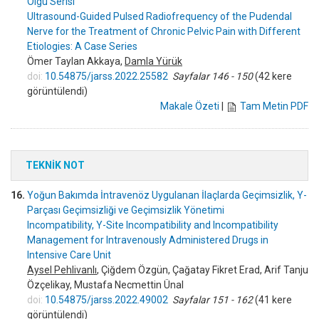
Olgu Serisi
Ultrasound-Guided Pulsed Radiofrequency of the Pudendal
Nerve for the Treatment of Chronic Pelvic Pain with Different
Etiologies: A Case Series
Ömer Taylan Akkaya,
Damla Yürük
doi:
10.54875/jarss.2022.25582
Sayfalar 146 - 150
(42 kere
görüntülendi)
Makale Özeti
|
Tam Metin PDF
TEKNİK NOT
16.
Yoğun Bakımda İntravenöz Uygulanan İlaçlarda Geçimsizlik, Y-
Parçası Geçimsizliği ve Geçimsizlik Yönetimi
Incompatibility, Y-Site Incompatibility and Incompatibility
Management for Intravenously Administered Drugs in
Intensive Care Unit
Aysel Pehlivanlı
, Çiğdem Özgün, Çağatay Fikret Erad, Arif Tanju
Özçelikay, Mustafa Necmettin Ünal
doi:
10.54875/jarss.2022.49002
Sayfalar 151 - 162
(41 kere
görüntülendi)