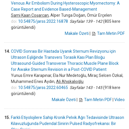
Venous Air Embolism During Hysteroscopic Myomectomy: A
Case Report and Evidence Based-Management
Sami Kaan Coşarcan
, Alper Tunga Doğan, Ömür Erçelen
doi:
10.54875/jarss.2022.16878
Sayfalar 139 - 142
(805 kere
görüntülendi)
Makale Özeti
|
Tam Metin PDF
14.
COVID Sonrası Bir Hastada Uyanık Sternum Revizyonu için
Ultrason Eşliğinde Transvers Torasik Kası Plan Bloğu
Ultrasound-Guided Transverse Thoracic Muscle Plane Block
for Awake Sternum Revision in a Post-COVID Patient
Yunus Emre Karapınar, Ela Nur Medetoğlu, Miraç Selcen Özkal,
Muhammed Enes Aydın,
Ali Ahıskalıoğlu
doi:
10.54875/jarss.2022.60465
Sayfalar 143 - 145
(918 kere
görüntülendi)
Makale Özeti
|
Tam Metin PDF
|
Video
15.
Farklı Etiyolojilere Sahip Kronik Pelvik Ağrı Tedavisinde Ultrason
Kılavuzluğunda Pudendal Sinirin Pulsed Radyofrekansı: Bir