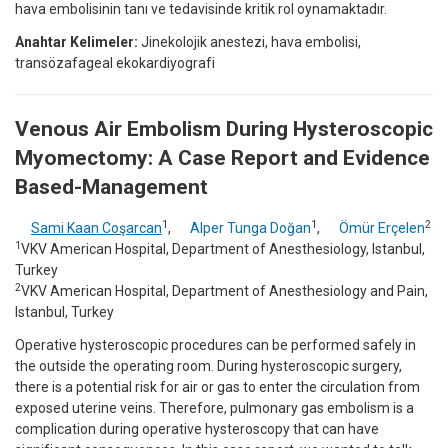
hava embolisinin tanı ve tedavisinde kritik rol oynamaktadır.
Anahtar Kelimeler:
Jinekolojik anestezi, hava embolisi,
transözafageal ekokardiyografi
Venous Air Embolism During Hysteroscopic
Myomectomy: A Case Report and Evidence
Based-Management
1
1
2
Sami Kaan Coşarcan
,
Alper Tunga Doğan
,
Ömür Erçelen
1
VKV American Hospital, Department of Anesthesiology, Istanbul,
Turkey
2
VKV American Hospital, Department of Anesthesiology and Pain,
Istanbul, Turkey
Operative hysteroscopic procedures can be performed safely in
the outside the operating room. During hysteroscopic surgery,
there is a potential risk for air or gas to enter the circulation from
exposed uterine veins. Therefore, pulmonary gas embolism is a
complication during operative hysteroscopy that can have