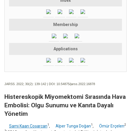
Index
Membership
Applications
JARSS. 2022; 30(2):
139-142 | DOI:
10.54875/jarss.2022.16878
Histereskopik Miyomektomi Sırasında Hava
Embolisi: Olgu Sunumu ve Kanıta Dayalı
Yönetim
1
1
2
Sami Kaan Coşarcan
,
Alper Tunga Doğan
,
Ömür Erçelen
1