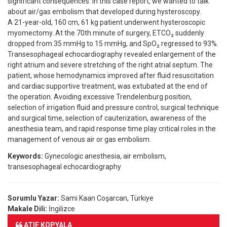
significant consequences. In this case report, we wanted to talk
about air/gas embolism that developed during hysteroscopy.
A 21-year-old, 160 cm, 61 kg patient underwent hysteroscopic
myomectomy. At the 70th minute of surgery, ETCO₂ suddenly
dropped from 35 mmHg to 15 mmHg, and SpO₂ regressed to 93%.
Transesophageal echocardiography revealed enlargement of the
right atrium and severe stretching of the right atrial septum. The
patient, whose hemodynamics improved after fluid resuscitation
and cardiac supportive treatment, was extubated at the end of
the operation. Avoiding excessive Trendelenburg position,
selection of irrigation fluid and pressure control, surgical technique
and surgical time, selection of cauterization, awareness of the
anesthesia team, and rapid response time play critical roles in the
management of venous air or gas embolism.
Keywords:
Gynecologic anesthesia, air embolism,
transesophageal echocardiography
Sorumlu Yazar:
Sami Kaan Coşarcan, Türkiye
Makale Dili:
İngilizce
ATIF KOPYALA