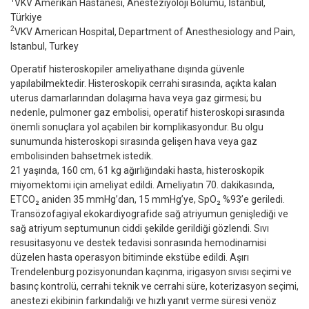
VKV Amerikan Hastanesi, Anesteziyoloji Bölümü, İstanbul,
Türkiye
2
VKV American Hospital, Department of Anesthesiology and Pain,
Istanbul, Turkey
Operatif histeroskopiler ameliyathane dışında güvenle
yapılabilmektedir. Histeroskopik cerrahi sırasında, açıkta kalan
uterus damarlarından dolaşıma hava veya gaz girmesi; bu
nedenle, pulmoner gaz embolisi, operatif histeroskopi sırasında
önemli sonuçlara yol açabilen bir komplikasyondur. Bu olgu
sunumunda histeroskopi sırasında gelişen hava veya gaz
embolisinden bahsetmek istedik.
21 yaşında, 160 cm, 61 kg ağırlığındaki hasta, histeroskopik
miyomektomi için ameliyat edildi. Ameliyatın 70. dakikasında,
ETCO₂ aniden 35 mmHg’dan, 15 mmHg’ye, SpO₂ %93’e geriledi.
Transözofagiyal ekokardiyografide sağ atriyumun genişlediği ve
sağ atriyum septumunun ciddi şekilde gerildiği gözlendi. Sıvı
resusitasyonu ve destek tedavisi sonrasında hemodinamisi
düzelen hasta operasyon bitiminde ekstübe edildi. Aşırı
Trendelenburg pozisyonundan kaçınma, irigasyon sıvısı seçimi ve
basınç kontrolü, cerrahi teknik ve cerrahi süre, koterizasyon seçimi,
anestezi ekibinin farkındalığı ve hızlı yanıt verme süresi venöz