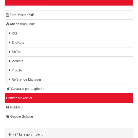
Tam Metin PDF
Atıf dosyası indir
RIS
EndNote
BibTex
Medlars
Procite
Reference Manager
Yazara e-posta gönder
Benzer makaleler
PubMed
Google Scholar
(27 kere görüntülendi)