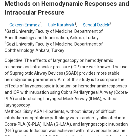
Methods on Hemodynamic Responses and
Intraocular Pressure
1
1
2
Gökçen Emmez
,
Lale Karabıyık
,
Şengül Özdek
1
Gazi University Faculty of Medicine, Department of
Anesthesiology and Reanimation, Ankara, Turkey
2
Gazi University Faculty of Medicine, Department of
Ophthalmology, Ankara, Turkey
Objective: The effects of laryngoscopy on hemodynamic
response and intraocular pressure (IOP) are well known. The use
of Supraglottic Airway Devices (SGAD) provides more stable
hemodynamic parameters. Aim of this study is to compare the
effects of laryngoscopic intubation on hemodynamic responses
and IOP with intubation using Cobra Perilaryngeal Airway (Cobra-
PLA) and Intubating Laryngeal Mask Airway (ILMA), without
laryngoscopy.
Methods: Sixty ASA I-II patients, without history of difficult
intubation or ophtalmic pathology were randomly allocated into
Cobra-PLA (G-PLA), ILMA (G-ILMA), and laryngoscopic intubation
(G-L) groups. Induction was achieved with intravenous lidocaine