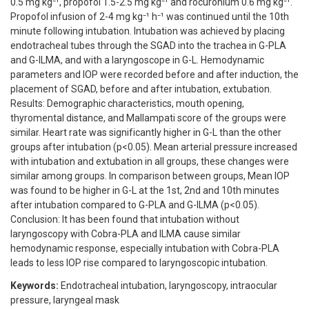
0.5 mg kg⁻¹, propofol 1.5-2.5 mg kg⁻¹ and rocuronium 0.6 mg kg⁻¹.
Propofol infusion of 2-4 mg kg⁻¹ h⁻¹ was continued until the 10th
minute following intubation. Intubation was achieved by placing
endotracheal tubes through the SGAD into the trachea in G-PLA
and G-ILMA, and with a laryngoscope in G-L. Hemodynamic
parameters and IOP were recorded before and after induction, the
placement of SGAD, before and after intubation, extubation.
Results: Demographic characteristics, mouth opening,
thyromental distance, and Mallampati score of the groups were
similar. Heart rate was significantly higher in G-L than the other
groups after intubation (p<0.05). Mean arterial pressure increased
with intubation and extubation in all groups, these changes were
similar among groups. In comparison between groups, Mean IOP
was found to be higher in G-L at the 1st, 2nd and 10th minutes
after intubation compared to G-PLA and G-ILMA (p<0.05).
Conclusion: It has been found that intubation without
laryngoscopy with Cobra-PLA and ILMA cause similar
hemodynamic response, especially intubation with Cobra-PLA
leads to less IOP rise compared to laryngoscopic intubation.
Keywords:
Endotracheal intubation, laryngoscopy, intraocular
pressure, laryngeal mask