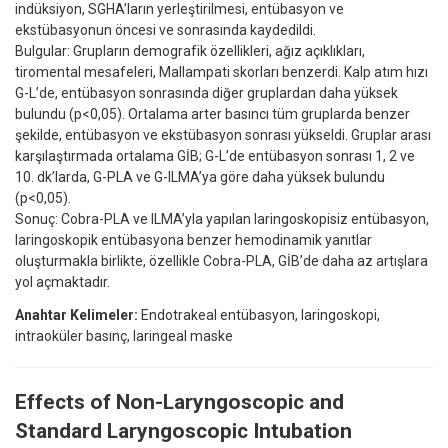
indüksiyon, SGHA’ların yerleştirilmesi, entübasyon ve
ekstübasyonun öncesi ve sonrasında kaydedildi.
Bulgular: Grupların demografik özellikleri, ağız açıklıkları,
tiromental mesafeleri, Mallampati skorları benzerdi. Kalp atım hızı
G-L’de, entübasyon sonrasında diğer gruplardan daha yüksek
bulundu (p<0,05). Ortalama arter basıncı tüm gruplarda benzer
şekilde, entübasyon ve ekstübasyon sonrası yükseldi. Gruplar arası
karşılaştırmada ortalama GİB; G-L’de entübasyon sonrası 1, 2 ve
10. dk’larda, G-PLA ve G-ILMA’ya göre daha yüksek bulundu
(p<0,05).
Sonuç: Cobra-PLA ve ILMA’yla yapılan laringoskopisiz entübasyon,
laringoskopik entübasyona benzer hemodinamik yanıtlar
oluşturmakla birlikte, özellikle Cobra-PLA, GİB’de daha az artışlara
yol açmaktadır.
Anahtar Kelimeler:
Endotrakeal entübasyon, laringoskopi,
intraoküler basınç, laringeal maske
Effects of Non-Laryngoscopic and
Standard Laryngoscopic Intubation