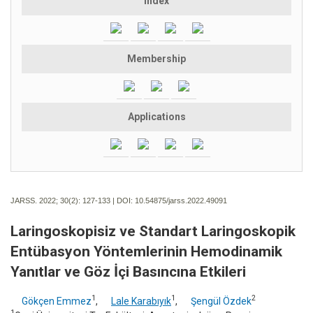
Index
Membership
Applications
JARSS. 2022; 30(2):
127-133 | DOI:
10.54875/jarss.2022.49091
Laringoskopisiz ve Standart Laringoskopik
Entübasyon Yöntemlerinin Hemodinamik
Yanıtlar ve Göz İçi Basıncına Etkileri
1
1
2
Gökçen Emmez
,
Lale Karabıyık
,
Şengül Özdek
1