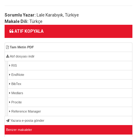
Sorumlu Yazar:
Lale Karabıyık, Türkiye
Makale Dili:
Türkçe
ATIF KOPYALA
Tam Metin PDF
Atıf dosyası indir
RIS
EndNote
BibTex
Medlars
Procite
Reference Manager
Yazara e-posta gönder
Benzer makaleler