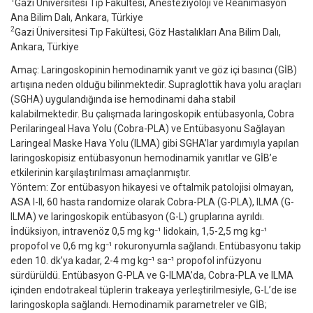
Gazi Üniversitesi Tıp Fakültesi, Anesteziyoloji ve Reanimasyon
Ana Bilim Dalı, Ankara, Türkiye
2
Gazi Üniversitesi Tıp Fakültesi, Göz Hastalıkları Ana Bilim Dalı,
Ankara, Türkiye
Amaç: Laringoskopinin hemodinamik yanıt ve göz içi basıncı (GİB)
artışına neden olduğu bilinmektedir. Supraglottik hava yolu araçları
(SGHA) uygulandığında ise hemodinami daha stabil
kalabilmektedir. Bu çalışmada laringoskopik entübasyonla, Cobra
Perilaringeal Hava Yolu (Cobra-PLA) ve Entübasyonu Sağlayan
Laringeal Maske Hava Yolu (ILMA) gibi SGHA’lar yardımıyla yapılan
laringoskopisiz entübasyonun hemodinamik yanıtlar ve GİB’e
etkilerinin karşılaştırılması amaçlanmıştır.
Yöntem: Zor entübasyon hikayesi ve oftalmik patolojisi olmayan,
ASA I-II, 60 hasta randomize olarak Cobra-PLA (G-PLA), ILMA (G-
ILMA) ve laringoskopik entübasyon (G-L) gruplarına ayrıldı.
İndüksiyon, intravenöz 0,5 mg kg⁻¹ lidokain, 1,5-2,5 mg kg⁻¹
propofol ve 0,6 mg kg⁻¹ rokuronyumla sağlandı. Entübasyonu takip
eden 10. dk’ya kadar, 2-4 mg kg⁻¹ sa⁻¹ propofol infüzyonu
sürdürüldü. Entübasyon G-PLA ve G-ILMA’da, Cobra-PLA ve ILMA
içinden endotrakeal tüplerin trakeaya yerleştirilmesiyle, G-L’de ise
laringoskopla sağlandı. Hemodinamik parametreler ve GİB;