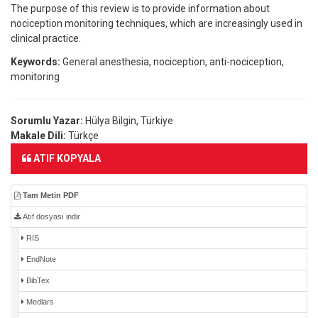
The purpose of this review is to provide information about
nociception monitoring techniques, which are increasingly used in
clinical practice.
Keywords:
General anesthesia, nociception, anti-nociception,
monitoring
Sorumlu Yazar:
Hülya Bilgin, Türkiye
Makale Dili:
Türkçe
ATIF KOPYALA
Tam Metin PDF
Atıf dosyası indir
RIS
EndNote
BibTex
Medlars