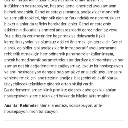
indüklenen nosisepsiyon, hastaya genel anestezi uygulamanın
birincil nedenidir. Genel anestezi sırasında, analjezikler otonomik
ve somatik tepkileri, hipnotik ajanlar farkındalığı ve nöromüsküler
bloker ajanlar da refleks hareketleri önler. Genel anestezinin
etkilerinin dikkatle izlenmesi anesteziklerin gereğinden az veya
fazla dozda verilmesinden kaçınmak ve dolayısıyla ilişkili
komplikasyonları ve olumsuz etkileri önlemek için gereklidir. Genel
olarak, opioidler gibi analjeziklerin intraoperatif uygulanmasına
rehberlik etmek için hemodinamik parametreler kullanılmıştır,
ancak hemodinamik parametreler standardize edilmemiştir ve her
zaman net bir değerlendirme sağlayamaz. Uygun bir nosisepsiyon
ve anti-nosisepsiyon dengesi sağlamak ve analjezik uygulamasını
yönlendirmek için, anestezinin analjezi bileşenini objektif olarak
izleyebilecek tekniklere giderek artan bir ilgi vardır.
Bu derlemenin amacı klinik pratikte giderek daha çok kullanılan
nosisepsiyon izleme teknikleri hakkında bilgiler aktarmaktır.
Anahtar Kelimeler:
Genel anestezi, nosisepsiyon, anti-
nosisepsiyon, monitörizasyon