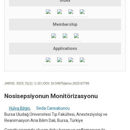
Index
Membership
Applications
JARSS. 2023; 31(1):
1-10 | DOI:
10.54875/jarss.2023.67799
Nosisepsiyonun Monitörizasyonu
Hülya Bilgin
,
Seda Cansabuncu
Bursa Uludağ Üniversitesi Tıp Fakültesi, Anesteziyoloji ve
Reanimasyon Ana Bilim Dalı, Bursa, Türkiye
Cerrahi sırasında oluşan doku hasarı ve enflamasyon ile