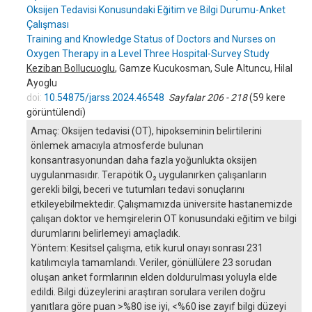
Oksijen Tedavisi Konusundaki Eğitim ve Bilgi Durumu-Anket
Çalışması
Training and Knowledge Status of Doctors and Nurses on
Oxygen Therapy in a Level Three Hospital-Survey Study
Keziban Bollucuoglu
, Gamze Kucukosman, Sule Altuncu, Hilal
Ayoglu
doi:
10.54875/jarss.2024.46548
Sayfalar 206 - 218
(59 kere
görüntülendi)
Amaç: Oksijen tedavisi (OT), hipokseminin belirtilerini
önlemek amacıyla atmosferde bulunan
konsantrasyonundan daha fazla yoğunlukta oksijen
uygulanmasıdır. Terapötik O₂ uygulanırken çalışanların
gerekli bilgi, beceri ve tutumları tedavi sonuçlarını
etkileyebilmektedir. Çalışmamızda üniversite hastanemizde
çalışan doktor ve hemşirelerin OT konusundaki eğitim ve bilgi
durumlarını belirlemeyi amaçladık.
Yöntem: Kesitsel çalışma, etik kurul onayı sonrası 231
katılımcıyla tamamlandı. Veriler, gönüllülere 23 sorudan
oluşan anket formlarının elden doldurulması yoluyla elde
edildi. Bilgi düzeylerini araştıran sorulara verilen doğru
yanıtlara göre puan >%80 ise iyi, <%60 ise zayıf bilgi düzeyi