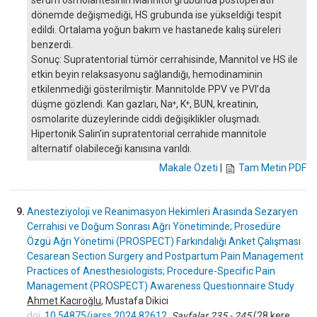
serum osmolaritesinin Mannitol grubunda postoperatif
dönemde değişmediği, HS grubunda ise yükseldiği tespit
edildi. Ortalama yoğun bakım ve hastanede kalış süreleri
benzerdi.
Sonuç: Supratentorial tümör cerrahisinde, Mannitol ve HS ile
etkin beyin relaksasyonu sağlandığı, hemodinaminin
etkilenmediği gösterilmiştir. Mannitolde PPV ve PVI’da
düşme gözlendi. Kan gazları, Na⁺, K⁺, BUN, kreatinin,
osmolarite düzeylerinde ciddi değişiklikler oluşmadı.
Hipertonik Salin’in supratentorial cerrahide mannitole
alternatif olabileceği kanısına varıldı.
Makale Özeti
|
Tam Metin PDF
9.
Anesteziyoloji ve Reanimasyon Hekimleri Arasında Sezaryen
Cerrahisi ve Doğum Sonrası Ağrı Yönetiminde; Prosedüre
Özgü Ağrı Yönetimi (PROSPECT) Farkındalığı Anket Çalışması
Cesarean Section Surgery and Postpartum Pain Management
Practices of Anesthesiologists; Procedure-Specific Pain
Management (PROSPECT) Awareness Questionnaire Study
Ahmet Kacıroğlu
, Mustafa Dikici
doi:
10.54875/jarss.2024.82612
Sayfalar 235 - 245
(28 kere