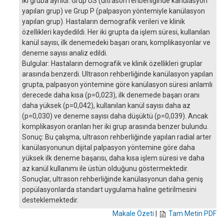
iki gruba ayrıldı: Grup US (ultrason rehberliğinde kanülasyon
yapılan grup) ve Grup P (palpasyon yöntemiyle kanülasyon
yapılan grup). Hastaların demografik verileri ve klinik
özellikleri kaydedildi. Her iki grupta da işlem süresi, kullanılan
kanül sayısı, ilk denemedeki başarı oranı, komplikasyonlar ve
deneme sayısı analiz edildi.
Bulgular: Hastaların demografik ve klinik özellikleri gruplar
arasında benzerdi. Ultrason rehberliğinde kanülasyon yapılan
grupta, palpasyon yöntemine göre kanülasyon süresi anlamlı
derecede daha kısa (p=0,023), ilk denemede başarı oranı
daha yüksek (p=0,042), kullanılan kanül sayısı daha az
(p=0,030) ve deneme sayısı daha düşüktü (p=0,039). Ancak
komplikasyon oranları her iki grup arasında benzer bulundu.
Sonuç: Bu çalışma, ultrason rehberliğinde yapılan radial arter
kanülasyonunun dijital palpasyon yöntemine göre daha
yüksek ilk deneme başarısı, daha kısa işlem süresi ve daha
az kanül kullanımı ile üstün olduğunu göstermektedir.
Sonuçlar, ultrason rehberliğinde kanülasyonun daha geniş
popülasyonlarda standart uygulama haline getirilmesini
desteklemektedir.
Makale Özeti
|
Tam Metin PDF