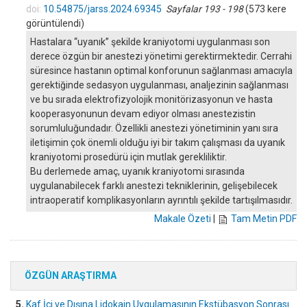
doi:
10.54875/jarss.2024.69345
Sayfalar 193 - 198
(573 kere
görüntülendi)
Hastalara “uyanık” şekilde kraniyotomi uygulanması son
derece özgün bir anestezi yönetimi gerektirmektedir. Cerrahi
süresince hastanın optimal konforunun sağlanması amacıyla
gerektiğinde sedasyon uygulanması, analjezinin sağlanması
ve bu sırada elektrofizyolojik monitörizasyonun ve hasta
kooperasyonunun devam ediyor olması anestezistin
sorumluluğundadır. Özellikli anestezi yönetiminin yanı sıra
iletişimin çok önemli olduğu iyi bir takım çalışması da uyanık
kraniyotomi prosedürü için mutlak gerekliliktir.
Bu derlemede amaç, uyanık kraniyotomi sırasında
uygulanabilecek farklı anestezi tekniklerinin, gelişebilecek
intraoperatif komplikasyonların ayrıntılı şekilde tartışılmasıdır.
Makale Özeti
|
Tam Metin PDF
ÖZGÜN ARAŞTIRMA
5.
Kaf İçi ve Dışına Lidokain Uygulamasının Ekstübasyon Sonrası