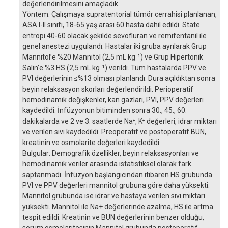
değerlendirilmesini amaçladık.
Yöntem: Çalışmaya supratentorial tümör cerrahisi planlanan,
ASA I-II sınıfı, 18-65 yaş arası 60 hasta dahil edildi. State
entropi 40-60 olacak şekilde sevofluran ve remifentanil ile
genel anestezi uygulandı. Hastalar iki gruba ayrılarak Grup
Mannitol’e %20 Mannitol (2,5 mL kg⁻¹) ve Grup Hipertonik
Salin’e %3 HS (2,5 mL kg⁻¹) verildi. Tüm hastalarda PPV ve
PVI değerlerinin ≤%13 olması planlandı. Dura açıldıktan sonra
beyin relaksasyon skorları değerlendirildi. Perioperatif
hemodinamik değişkenler, kan gazları, PVI, PPV değerleri
kaydedildi. İnfüzyonun bitiminden sonra 30., 45., 60.
dakikalarda ve 2 ve 3. saatlerde Na⁺, K⁺ değerleri, idrar miktarı
ve verilen sıvı kaydedildi. Preoperatif ve postoperatif BUN,
kreatinin ve osmolarite değerleri kaydedildi.
Bulgular: Demografik özellikler, beyin relaksasyonları ve
hemodinamik veriler arasında istatistiksel olarak fark
saptanmadı. İnfüzyon başlangıcından itibaren HS grubunda
PVI ve PPV değerleri mannitol grubuna göre daha yüksekti.
Mannitol grubunda ise idrar ve hastaya verilen sıvı miktarı
yüksekti. Mannitol ile Na+ değerlerinde azalma, HS ile artma
tespit edildi. Kreatinin ve BUN değerlerinin benzer olduğu,