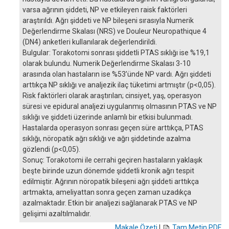
varsa ağrının şiddeti, NP ve etkileyen raisk faktörleri
araştırıldı. Ağrı şiddeti ve NP bileşeni sırasıyla Numerik
Değerlendirme Skalası (NRS) ve Douleur Neuropathique 4
(DN4) anketleri kullanılarak değerlendirildi.
Bulgular: Torakotomi sonrası şiddetli PTAS sıklığı ise %19,1
olarak bulundu. Numerik Değerlendirme Skalası 3-10
arasında olan hastaların ise %53’ünde NP vardı. Ağrı şiddeti
arttıkça NP sıklığı ve analjezik ilaç tüketimi artmıştır (p<0,05).
Risk faktörleri olarak araştırılan; cinsiyet, yaş, operasyon
süresi ve epidural analjezi uygulanmış olmasının PTAS ve NP
sıklığı ve şiddeti üzerinde anlamlı bir etkisi bulunmadı.
Hastalarda operasyon sonrası geçen süre arttıkça, PTAS
sıklığı, nöropatik ağrı sıklığı ve ağrı şiddetinde azalma
gözlendi (p<0,05).
Sonuç: Torakotomi ile cerrahi geçiren hastaların yaklaşık
beşte birinde uzun dönemde şiddetli kronik ağrı tespit
edilmiştir. Ağrının nöropatik bileşeni ağrı şiddeti arttıkça
artmakta, ameliyattan sonra geçen zaman uzadıkça
azalmaktadır. Etkin bir analjezi sağlanarak PTAS ve NP
gelişimi azaltılmalıdır.
Makale Özeti
|
Tam Metin PDF