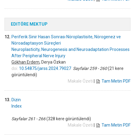
EDITÖRE MEKTUP
12.
Periferik Sinir Hasarı Sonrası Nöroplastisite, Nörogenez ve
Nöroadaptasyon Süreçleri
Neuroplasticity, Neurogenesis and Neuroadaptation Processes
After Peripheral Nerve Injury
Gökhan Erdem
, Derya Özkan
doi:
10.54875/jarss.2024.79027
Sayfalar 259 - 260
(21 kere
görüntülendi)
Makale Özeti
|
Tam Metin PDF
13.
Dizin
Index
Sayfalar 261 - 266
(328 kere görüntülendi)
Makale Özeti
|
Tam Metin PDF