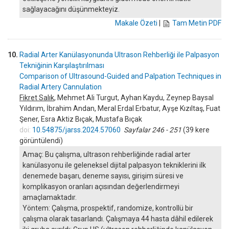
sağlayacağını düşünmekteyiz.
Makale Özeti
|
Tam Metin PDF
10.
Radial Arter Kanülasyonunda Ultrason Rehberliği ile Palpasyon
Tekniğinin Karşılaştırılması
Comparison of Ultrasound-Guided and Palpation Techniques in
Radial Artery Cannulation
Fikret Salık
, Mehmet Ali Turgut, Ayhan Kaydu, Zeynep Baysal
Yıldırım, İbrahim Andan, Meral Erdal Erbatur, Ayşe Kızıltaş, Fuat
Şener, Esra Aktiz Bıçak, Mustafa Bıçak
doi:
10.54875/jarss.2024.57060
Sayfalar 246 - 251
(39 kere
görüntülendi)
Amaç: Bu çalışma, ultrason rehberliğinde radial arter
kanülasyonu ile geleneksel dijital palpasyon tekniklerini ilk
denemede başarı, deneme sayısı, girişim süresi ve
komplikasyon oranları açısından değerlendirmeyi
amaçlamaktadır.
Yöntem: Çalışma, prospektif, randomize, kontrollü bir
çalışma olarak tasarlandı. Çalışmaya 44 hasta dâhil edilerek