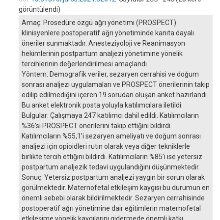
görüntülendi)
Amaç: Prosedüre özgü ağrı yönetimi (PROSPECT)
klinisyenlere postoperatif ağrı yönetiminde kanıta dayalı
öneriler sunmaktadır. Anesteziyoloji ve Reanimasyon
hekimlerinin postpartum analjezi yönetimine yönelik
tercihlerinin değerlendirilmesi amaçlandı.
Yöntem: Demografik veriler, sezaryen cerrahisi ve doğum
sonrası analjezi uygulamaları ve PROSPECT önerilerinin takip
edilip edilmediğini içeren 19 sorudan oluşan anket hazırlandı.
Bu anket elektronik posta yoluyla katılımcılara iletildi.
Bulgular: Çalışmaya 247 katılımcı dahil edildi. Katılımcıların
%36’sı PROSPECT önerilerini takip ettiğini bildirdi.
Katılımcıların %55,1’i sezaryen ameliyatı ve doğum sonrası
analjezi için opioidleri rutin olarak veya diğer tekniklerle
birlikte tercih ettiğini bildirdi. Katılımcıların %85’i ise yetersiz
postpartum analjezik tedavi uygulandığını düşünmektedir.
Sonuç: Yetersiz postpartum analjezi yaygın bir sorun olarak
görülmektedir. Maternofetal etkileşim kaygısı bu durumun en
önemli sebebi olarak bildirilmektedir. Sezaryen cerrahisinde
postoperatif ağrı yönetimine dair eğitimlerin maternofetal
etkileşime yönelik kaygılarını gidermede önemli katkı