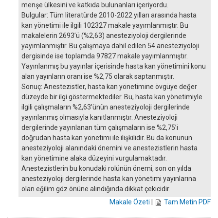
menşe ülkesini ve katkıda bulunanları içeriyordu.
Bulgular: Tüm literatürde 2010-2022 yılları arasında hasta
kan yönetimi ile ilgili 102327 makale yayımlanmıştır. Bu
makalelerin 2693’ü (%2,63) anesteziyoloji dergilerinde
yayımlanmıştır. Bu çalışmaya dahil edilen 54 anesteziyoloji
dergisinde ise toplamda 97827 makale yayımlanmıştır.
Yayınlanmış bu yayınlar içerisinde hasta kan yönetimini konu
alan yayınların oranı ise %2,75 olarak saptanmıştır.
Sonuç: Anestezistler, hasta kan yönetimine övgüye değer
düzeyde bir ilgi göstermektediler. Bu, hasta kan yönetimiyle
ilgili çalışmaların %2,63’ünün anesteziyoloji dergilerinde
yayınlanmış olmasıyla kanıtlanmıştır. Anesteziyoloji
dergilerinde yayınlanan tüm çalışmaların ise %2,75’i
doğrudan hasta kan yönetimi ile ilişkilidir. Bu da konunun
anesteziyoloji alanındaki önemini ve anestezistlerin hasta
kan yönetimine alaka düzeyini vurgulamaktadır.
Anestezistlerin bu konudaki rolünün önemi, son on yılda
anesteziyoloji dergilerinde hasta kan yönetimi yayınlarına
olan eğilim göz önüne alındığında dikkat çekicidir.
Makale Özeti
|
Tam Metin PDF