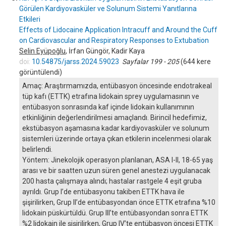
Görülen Kardiyovasküler ve Solunum Sistemi Yanıtlarına
Etkileri
Effects of Lidocaine Application Intracuff and Around the Cuff
on Cardiovascular and Respiratory Responses to Extubation
Selin Eyüpoğlu
, İrfan Güngör, Kadir Kaya
doi:
10.54875/jarss.2024.59023
Sayfalar 199 - 205
(644 kere
görüntülendi)
Amaç: Araştırmamızda, entübasyon öncesinde endotrakeal
tüp kafı (ETTK) etrafına lidokain sprey uygulamasının ve
entübasyon sonrasında kaf içinde lidokain kullanımının
etkinliğinin değerlendirilmesi amaçlandı. Birincil hedefimiz,
ekstübasyon aşamasına kadar kardiyovasküler ve solunum
sistemleri üzerinde ortaya çıkan etkilerin incelenmesi olarak
belirlendi.
Yöntem: Jinekolojik operasyon planlanan, ASA I-II, 18-65 yaş
arası ve bir saatten uzun süren genel anestezi uygulanacak
200 hasta çalışmaya alındı; hastalar rastgele 4 eşit gruba
ayrıldı. Grup I’de entübasyonu takiben ETTK hava ile
şişirilirken, Grup II’de entübasyondan önce ETTK etrafına %10
lidokain püskürtüldü. Grup III’te entübasyondan sonra ETTK
%2 lidokain ile şişirilirken, Grup IV’te entübasyon öncesi ETTK