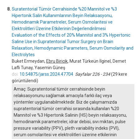
8.
Suratentorial Tümör Cerrahisinde %20 Mannitol ve %3
Hipertonik Salin Kullanımlarının Beyin Relaksasyonu,
Hemodinamik Parametreler, Serum Osmolaritesi ve
Elektrolitleri Üzerine Etkilerinin Değerlendirilmesi
Evaluation of the Effects of 20% Mannitol and 3% Hypertonic
Saline Use in Supratentorial Tumor Surgery on Brain
Relaxation, Hemodynamic Parameters, Serum Osmolarity and
Electrolytes
Buket Ermeydan,
Ebru Biricik
, Murat Türkeün İlginel, Demet
Lafli Tunay, Yasemin Güneş
doi:
10.54875/jarss.2024.47704
Sayfalar 226 - 234
(29 kere
görüntülendi)
Amaç: Supratentorial tümör cerrahisinde beyin
relaksasyonunu sağlamak amacıyla farklı ilaç veya
yöntemler uygulanabilmektedir. Biz de çalışmamızda
supratentorial tümör cerrahisi sırasında kullanılan %20
Mannitol ve %3 Hipertonik Salinin (HS) beyin relaksasyonu,
hemodinamik parametreler, idrar debisi, sıvı miktarı, pulse
pressure variability (PPV), pleth variability indeks (PVI),
serum osmolaritesi ve elektrolitleri üzerine etkilerinin