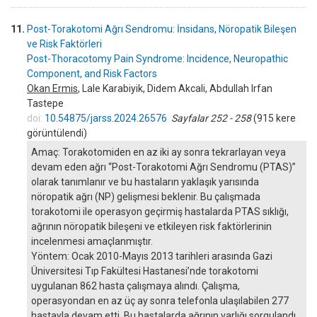
11.
Post-Torakotomi Ağrı Sendromu: İnsidans, Nöropatik Bileşen
ve Risk Faktörleri
Post-Thoracotomy Pain Syndrome: Incidence, Neuropathic
Component, and Risk Factors
Okan Ermis
, Lale Karabiyik, Didem Akcali, Abdullah Irfan
Tastepe
doi:
10.54875/jarss.2024.26576
Sayfalar 252 - 258
(915 kere
görüntülendi)
Amaç: Torakotomiden en az iki ay sonra tekrarlayan veya
devam eden ağrı “Post-Torakotomi Ağrı Sendromu (PTAS)”
olarak tanımlanır ve bu hastaların yaklaşık yarısında
nöropatik ağrı (NP) gelişmesi beklenir. Bu çalışmada
torakotomi ile operasyon geçirmiş hastalarda PTAS sıklığı,
ağrının nöropatik bileşeni ve etkileyen risk faktörlerinin
incelenmesi amaçlanmıştır.
Yöntem: Ocak 2010-Mayıs 2013 tarihleri arasında Gazi
Üniversitesi Tıp Fakültesi Hastanesi’nde torakotomi
uygulanan 862 hasta çalışmaya alındı. Çalışma,
operasyondan en az üç ay sonra telefonla ulaşılabilen 277
hastayla devam etti. Bu hastalarda ağrının varlığı sorgulandı,