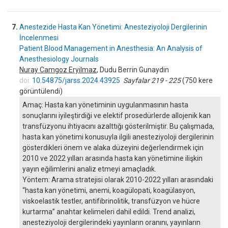
7.
Anestezide Hasta Kan Yönetimi: Anesteziyoloji Dergilerinin
İncelenmesi
Patient Blood Management in Anesthesia: An Analysis of
Anesthesiology Journals
Nuray Camgoz Eryilmaz
, Dudu Berrin Gunaydin
doi:
10.54875/jarss.2024.43925
Sayfalar 219 - 225
(750 kere
görüntülendi)
Amaç: Hasta kan yönetiminin uygulanmasının hasta
sonuçlarını iyileştirdiği ve elektif prosedürlerde allojenik kan
transfüzyonu ihtiyacını azalttığı gösterilmiştir. Bu çalışmada,
hasta kan yönetimi konusuyla ilgili anesteziyoloji dergilerinin
gösterdikleri önem ve alaka düzeyini değerlendirmek için
2010 ve 2022 yılları arasında hasta kan yönetimine ilişkin
yayın eğilimlerini analiz etmeyi amaçladık.
Yöntem: Arama stratejisi olarak 2010-2022 yılları arasındaki
“hasta kan yönetimi, anemi, koagülopati, koagülasyon,
viskoelastik testler, antifibrinolitik, transfüzyon ve hücre
kurtarma” anahtar kelimeleri dahil edildi. Trend analizi,
anesteziyoloji dergilerindeki yayınların oranını, yayınların