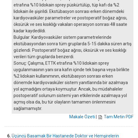
etrafına %10 lidokain sprey püskürtülüp, tüp kafı da %2
lidokain ile şişirildi. Ekstübasyon sonrası erken dönemdeki
kardiyovasküler parametreler ve postoperatif boğaz ağrısı,
öksürük ve ses kısıklığı vakaları operasyon sonrası 48 saate
kadar kaydedildi.
Bulgular: Kardiyovasküler sistem parametrelerinde
ekstübasyondan sonra tüm gruplarda 5-15 dakika süren artış
gözlendi. Postoperatif boğaz ağrısı, öksürük ve ses kısıklığı
verileri tüm gruplarda benzerdi.
Sonuç: Çalışma, ETTK etrafına %10 lidokain sprey
uygulanmasının yanı sıra kafın içinde tek başına veya birlikte
%2 lidokain kullanımının, ekstübasyon sonrası erken
dönemde kardiyovasküler sistem yanıtlarında bir azalmaya
yol açmadığını ortaya koymuştur. Ancak, bu müdahaleler
postoperatif solunum sistemi yan etkilerinde azalmaya yol
açmış olsa da, bu tür olayların tamamen önlenmesini
sağlamamıştır.
Makale Özeti
|
Tam Metin PDF
6.
Üçüncü Basamak Bir Hastanede Doktor ve Hemşirelerin