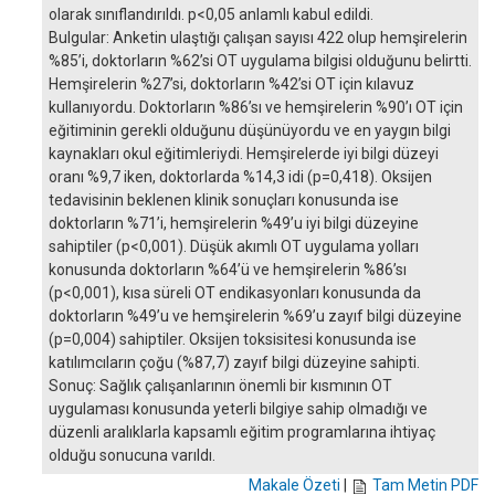
olarak sınıflandırıldı. p<0,05 anlamlı kabul edildi.
Bulgular: Anketin ulaştığı çalışan sayısı 422 olup hemşirelerin
%85’i, doktorların %62’si OT uygulama bilgisi olduğunu belirtti.
Hemşirelerin %27’si, doktorların %42’si OT için kılavuz
kullanıyordu. Doktorların %86’sı ve hemşirelerin %90’ı OT için
eğitiminin gerekli olduğunu düşünüyordu ve en yaygın bilgi
kaynakları okul eğitimleriydi. Hemşirelerde iyi bilgi düzeyi
oranı %9,7 iken, doktorlarda %14,3 idi (p=0,418). Oksijen
tedavisinin beklenen klinik sonuçları konusunda ise
doktorların %71’i, hemşirelerin %49’u iyi bilgi düzeyine
sahiptiler (p<0,001). Düşük akımlı OT uygulama yolları
konusunda doktorların %64’ü ve hemşirelerin %86’sı
(p<0,001), kısa süreli OT endikasyonları konusunda da
doktorların %49’u ve hemşirelerin %69’u zayıf bilgi düzeyine
(p=0,004) sahiptiler. Oksijen toksisitesi konusunda ise
katılımcıların çoğu (%87,7) zayıf bilgi düzeyine sahipti.
Sonuç: Sağlık çalışanlarının önemli bir kısmının OT
uygulaması konusunda yeterli bilgiye sahip olmadığı ve
düzenli aralıklarla kapsamlı eğitim programlarına ihtiyaç
olduğu sonucuna varıldı.
Makale Özeti
|
Tam Metin PDF