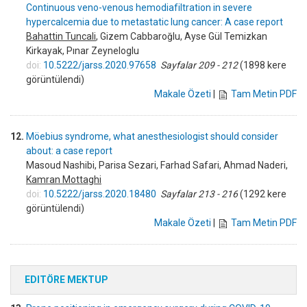
Continuous veno-venous hemodiafiltration in severe
hypercalcemia due to metastatic lung cancer: A case report
Bahattin Tuncali
, Gizem Cabbaroğlu, Ayse Gül Temizkan
Kirkayak, Pınar Zeyneloglu
doi:
10.5222/jarss.2020.97658
Sayfalar 209 - 212
(1898 kere
görüntülendi)
Makale Özeti
|
Tam Metin PDF
12.
Möebius syndrome, what anesthesiologist should consider
about: a case report
Masoud Nashibi, Parisa Sezari, Farhad Safari, Ahmad Naderi,
Kamran Mottaghi
doi:
10.5222/jarss.2020.18480
Sayfalar 213 - 216
(1292 kere
görüntülendi)
Makale Özeti
|
Tam Metin PDF
EDITÖRE MEKTUP