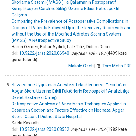
Skorlama Sistemi ( MASS ) İle Çalışmanın Postoperatif
Komplikasyon Görülme Sıklığı Üzerine Etkisi: Retrospektif
Çalışma
Comparing the Prevalence of Postoperative Complications in
Groups of Patients Followed Up in the Recovery Room with and
without the Use of the Modified Aldrete’s Scoring System
(MASS): A Retrospective Study
Harun Özmen
, Bahar Aydınlı, Lale Titiz, Didem Derici
doi:
10.5222/jarss.2020.86548
Sayfalar 188 - 193
(4499 kere
görüntülendi)
Makale Özeti
|
Tam Metin PDF
9.
Sezaryende Uygulanan Anestezi Tekniklerinin ve Yenidoğan
Apgar Skoru Üzerine Etkili Faktörlerin Retrospektif Analizi: İlçe
Devlet Hastanesi Örneği
Retrospective Analysis of Anesthesia Techniques Applied in
Cesarean Section and Factors Effective on Neonatal Apgar
Score: Case of District State Hospital
Selda Kayaaltı
doi:
10.5222/jarss.2020.68552
Sayfalar 194 - 202
(1982 kere
görüntülendi)