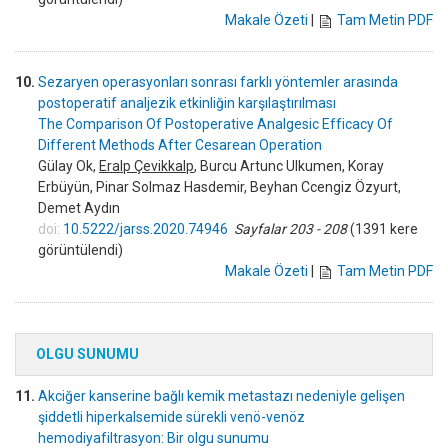
Makale Özeti
|
Tam Metin PDF
10.
Sezaryen operasyonları sonrası farklı yöntemler arasında
postoperatif analjezik etkinliğin karşılaştırılması
The Comparison Of Postoperative Analgesic Efficacy Of
Different Methods After Cesarean Operation
Gülay Ok,
Eralp Çevikkalp
, Burcu Artunc Ulkumen, Koray
Erbüyün, Pinar Solmaz Hasdemir, Beyhan Ccengiz Özyurt,
Demet Aydın
doi:
10.5222/jarss.2020.74946
Sayfalar 203 - 208
(1391 kere
görüntülendi)
Makale Özeti
|
Tam Metin PDF
OLGU SUNUMU
11.
Akciğer kanserine bağlı kemik metastazı nedeniyle gelişen
şiddetli hiperkalsemide sürekli venö-venöz
hemodiyafiltrasyon: Bir olgu sunumu