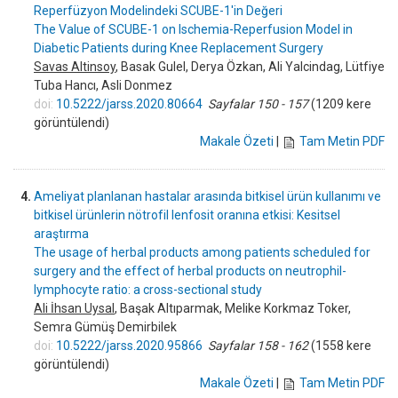
Reperfüzyon Modelindeki SCUBE-1'in Değeri
The Value of SCUBE-1 on Ischemia-Reperfusion Model in
Diabetic Patients during Knee Replacement Surgery
Savas Altinsoy
, Basak Gulel, Derya Özkan, Ali Yalcindag, Lütfiye
Tuba Hancı, Asli Donmez
doi:
10.5222/jarss.2020.80664
Sayfalar 150 - 157
(1209 kere
görüntülendi)
Makale Özeti
|
Tam Metin PDF
4.
Ameliyat planlanan hastalar arasında bitkisel ürün kullanımı ve
bitkisel ürünlerin nötrofil lenfosit oranına etkisi: Kesitsel
araştırma
The usage of herbal products among patients scheduled for
surgery and the effect of herbal products on neutrophil-
lymphocyte ratio: a cross-sectional study
Ali İhsan Uysal
, Başak Altıparmak, Melike Korkmaz Toker,
Semra Gümüş Demirbilek
doi:
10.5222/jarss.2020.95866
Sayfalar 158 - 162
(1558 kere
görüntülendi)
Makale Özeti
|
Tam Metin PDF