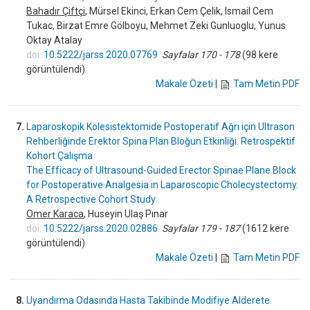
Bahadır Çiftçi
, Mürsel Ekinci, Erkan Cem Çelik, Ismail Cem
Tukac, Birzat Emre Gölboyu, Mehmet Zeki Gunluoglu, Yunus
Oktay Atalay
doi:
10.5222/jarss.2020.07769
Sayfalar 170 - 178
(98 kere
görüntülendi)
Makale Özeti
|
Tam Metin PDF
7.
Laparoskopik Kolesistektomide Postoperatif Ağrı için Ultrason
Rehberliğinde Erektor Spina Plan Bloğun Etkinliği. Retrospektif
Kohort Çalışma
The Efficacy of Ultrasound-Guided Erector Spinae Plane Block
for Postoperative Analgesia in Laparoscopic Cholecystectomy.
A Retrospective Cohort Study
Omer Karaca
, Huseyin Ulaş Pınar
doi:
10.5222/jarss.2020.02886
Sayfalar 179 - 187
(1612 kere
görüntülendi)
Makale Özeti
|
Tam Metin PDF
8.
Uyandırma Odasında Hasta Takibinde Modifiye Alderete