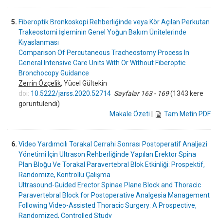
5.
Fiberoptik Bronkoskopi Rehberliğinde veya Kör Açılan Perkutan
Trakeostomi İşleminin Genel Yoğun Bakım Ünitelerinde
Kıyaslanması
Comparison Of Percutaneous Tracheostomy Process In
General Intensive Care Units With Or Without Fiberoptic
Bronchocopy Guidance
Zerrin Özçelik
, Yücel Gültekin
doi:
10.5222/jarss.2020.52714
Sayfalar 163 - 169
(1343 kere
görüntülendi)
Makale Özeti
|
Tam Metin PDF
6.
Video Yardımcılı Torakal Cerrahi Sonrası Postoperatif Analjezi
Yönetimi Için Ultrason Rehberliğinde Yapılan Erektor Spina
Plan Bloğu Ve Torakal Paravertebral Blok Etkinliği: Prospektif,
Randomize, Kontrollü Çalışma
Ultrasound-Guided Erector Spinae Plane Block and Thoracic
Paravertebral Block for Postoperative Analgesia Management
Following Video-Assisted Thoracic Surgery: A Prospective,
Randomized, Controlled Study